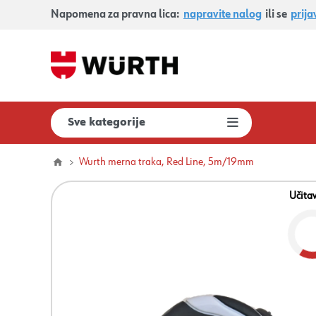
Napomena za pravna lica:
napravite nalog
ili se
prija
Sve kategorije
Wurth merna traka, Red Line, 5m/19mm
Učita