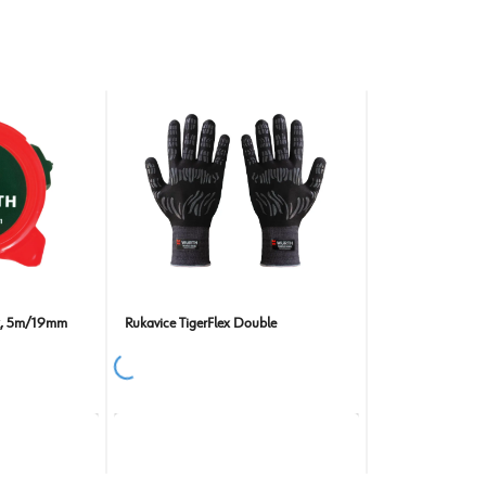
k, 5m/19mm
Rukavice TigerFlex Double