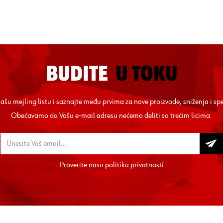
BUDITE
U TOKU
 našu mejling listu i saznajte među prvima za nove proizvode, sniženja i sp
Obećavamo da Vašu e-mail adresu nećemo deliti sa trećim licima.
Proverite nasu
politiku privatnosti