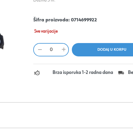
Dužina 5 m.
Šifra proizvoda:
0714699922
Sve varijacije
Brza isporuka 1-2 radna dana
Be