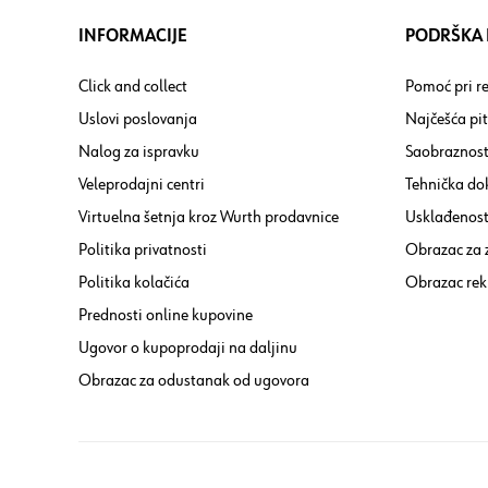
INFORMACIJE
PODRŠKA I
Click and collect
Pomoć pri re
Uslovi poslovanja
Najčešća pi
Nalog za ispravku
Saobraznost
Veleprodajni centri
Tehnička do
Virtuelna šetnja kroz Wurth prodavnice
Usklađenost 
Politika privatnosti
Obrazac za
Politika kolačića
Obrazac rek
Prednosti online kupovine
Ugovor o kupoprodaji na daljinu
Obrazac za odustanak od ugovora