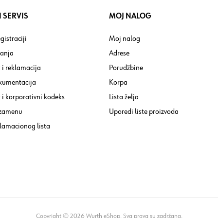
 SERVIS
MOJ NALOG
gistraciji
Moj nalog
tanja
Adrese
 i reklamacija
Porudžbine
kumentacija
Korpa
i korporativni kodeks
Lista želja
 zamenu
Uporedi liste proizvoda
lamacionog lista
Copyright © 2026 Wurth eShop. Sva prava su zadržana.