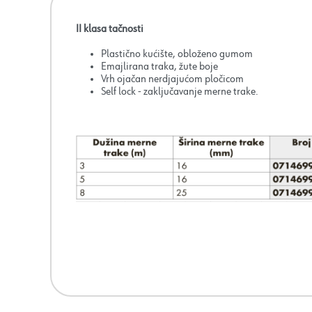
II klasa tačnosti
Plastično kućište, obloženo gumom
Emajlirana traka, žute boje
Vrh ojačan nerdjajućom pločicom
Self lock - zaključavanje merne trake.