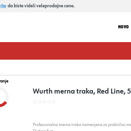
vite
da biste videli veleprodajne cene.
NOVO
vanje
Wurth merna traka, Red Line
Profesionalna merna traka namenjena za praktično mer