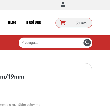
BLOG
BROŠURE
(0)
kom.
, 5m/19mm
enje u razlišitim uslovima.