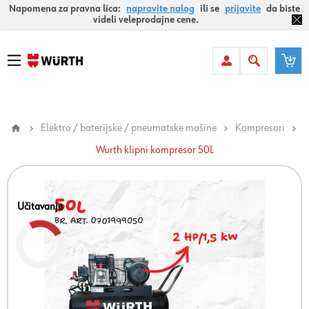
Napomena za pravna lica:
napravite nalog
ili se
prijavite
da biste
videli veleprodajne cene.
Elektro / baterijske / pneumatske mašine
Kompresori
Wurth klipni kompresor 50L
Učitavanje