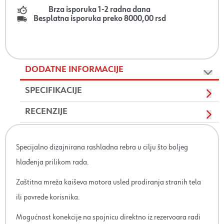
Brza isporuka 1-2 radna dana
Besplatna isporuka preko 8000,00 rsd
DODATNE INFORMACIJE
SPECIFIKACIJE
RECENZIJE
Specijalno dizajnirana rashladna rebra u cilju što boljeg
hlađenja prilikom rada.
Zaštitna mreža kaiševa motora usled prodiranja stranih tela
ili povrede korisnika.
Mogućnost konekcije na spojnicu direktno iz rezervoara radi