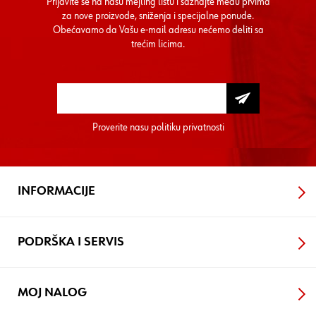
Prijavite se na našu mejling listu i saznajte među prvima
za nove proizvode, sniženja i specijalne ponude.
Obećavamo da Vašu e-mail adresu nećemo deliti sa
trećim licima.
Proverite nasu
politiku privatnosti
INFORMACIJE
PODRŠKA I SERVIS
MOJ NALOG