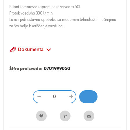
Klipni kompresor zapremine rezervoara 50l.
Protok vazduha 330 l/min.
Laka i jednostavna upotreba sa modernim tehnološkim rešenjima
za što bolje iskorišćenje vazduha.
Dokumenta
Šifra proizvoda:
0701999050