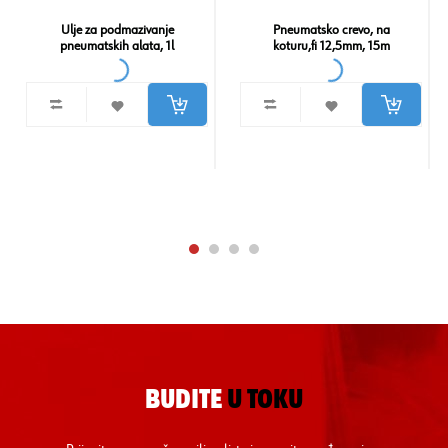
Ulje za podmazivanje
Pneumatsko crevo, na
pneumatskih alata, 1l
koturu,fi 12,5mm, 15m
BUDITE
U TOKU