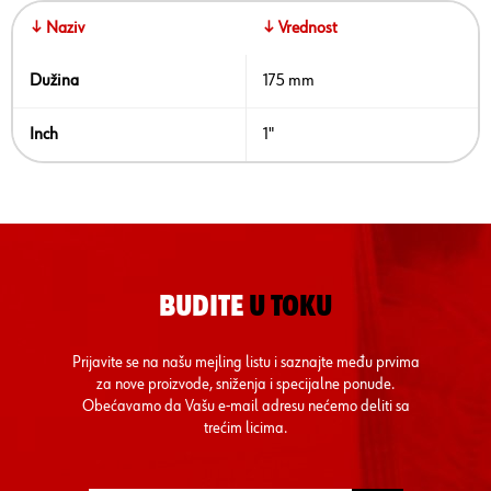
↓ Naziv
↓ Vrednost
Dužina
175 mm
Inch
1"
BUDITE
U TOKU
Prijavite se na našu mejling listu i saznajte među prvima
za nove proizvode, sniženja i specijalne ponude.
Obećavamo da Vašu e-mail adresu nećemo deliti sa
trećim licima.