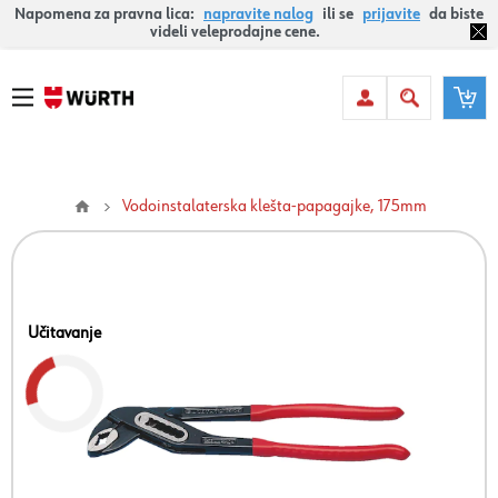
Napomena za pravna lica:
napravite nalog
ili se
prijavite
da biste
videli veleprodajne cene.
Vodoinstalaterska klešta-papagajke, 175mm
Učitavanje