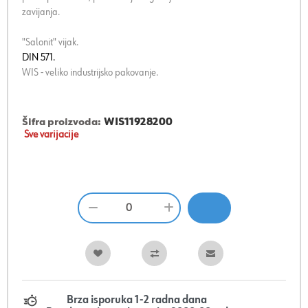
zavijanja.
"Salonit" vijak.
DIN 571.
WIS - veliko industrijsko pakovanje.
Šifra proizvoda:
WIS11928200
Sve varijacije
Brza isporuka 1-2 radna dana