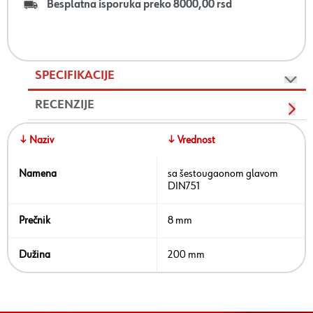
Besplatna isporuka preko 8000,00 rsd
SPECIFIKACIJE
RECENZIJE
↓ Naziv
↓ Vrednost
Namena
sa šestougaonom glavom
DIN751
Prečnik
8 mm
Dužina
200 mm