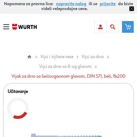
Napomena za pravna lica:
napravite nalog
ili se
prijavite
da biste
videli veleprodajne cene.
Vijci i vijčane veze
Vijci za drvo
Vijci za drvo sa 6-ug glavom
Vijak za drvo sa šestougaonom glavom, DIN 571, beli, 8x200
Učitavanje