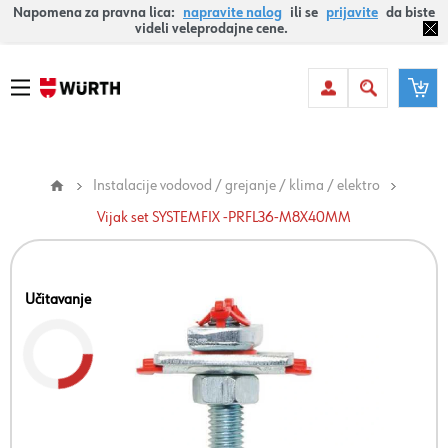
Napomena za pravna lica:
napravite nalog
ili se
prijavite
da biste
videli veleprodajne cene.
Instalacije vodovod / grejanje / klima / elektro
Vijak set SYSTEMFIX -PRFL36-M8X40MM
Učitavanje