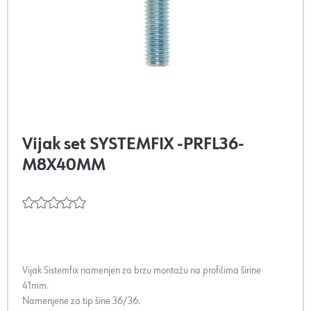
Vijak set SYSTEMFIX -PRFL36-
M8X40MM
Vijak Sistemfix namenjen za brzu montažu na profilima širine
41mm.
Namenjene za tip šine 36/36.