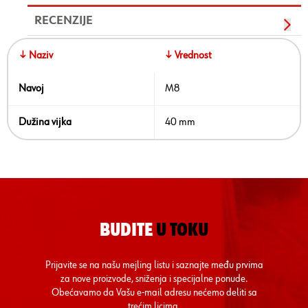
RECENZIJE
↓ Naziv
↓ Vrednost
Navoj
M8
Dužina vijka
40 mm
BUDITE
U TOKU
Prijavite se na našu mejling listu i saznajte među prvima
za nove proizvode, sniženja i specijalne ponude.
Obećavamo da Vašu e-mail adresu nećemo deliti sa
trećim licima.