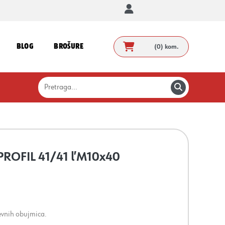
BLOG
BROŠURE
(0)
kom.
 PROFIL 41/41 ľM10x40
evnih obujmica.