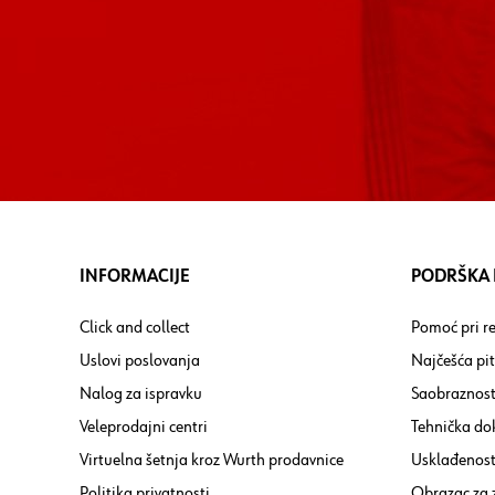
INFORMACIJE
PODRŠKA I
Click and collect
Pomoć pri re
Uslovi poslovanja
Najčešća pi
Nalog za ispravku
Saobraznost
Veleprodajni centri
Tehnička do
Virtuelna šetnja kroz Wurth prodavnice
Usklađenost 
Politika privatnosti
Obrazac za