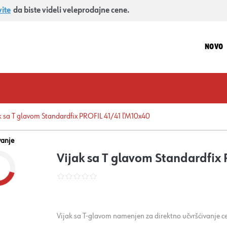
vite
da biste videli veleprodajne cene.
NOVO
k sa T glavom Standardfix PROFIL 41/41 ľM10x40
vanje
Vijak sa T glavom Standardfix
Vijak sa T-glavom namenjen za direktno učvršćivanje c