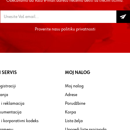
Obećavamo da Vašu e-mail adresu nećemo deliti sa trećim licima.
Proverite nasu
politiku privatnosti
 SERVIS
MOJ NALOG
gistraciji
Moj nalog
tanja
Adrese
 i reklamacija
Porudžbine
kumentacija
Korpa
i korporativni kodeks
Lista želja
 zamenu
Uporedi liste proizvoda