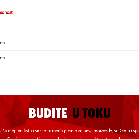
ednost
mm
mm
BUDITE
U TOKU
 našu mejling listu i saznajte među prvima za nove proizvode, sniženja i sp