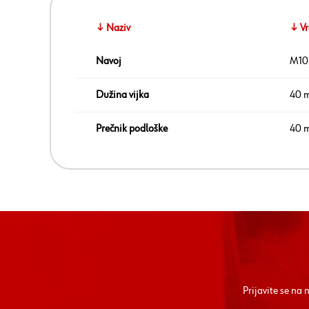
↓ Naziv
↓ Vr
Navoj
M10
Dužina vijka
40 
Prečnik podloške
40 
Prijavite se na