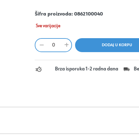
Šifra proizvoda:
0862100040
Sve varijacije
Brza isporuka 1-2 radna dana
Be