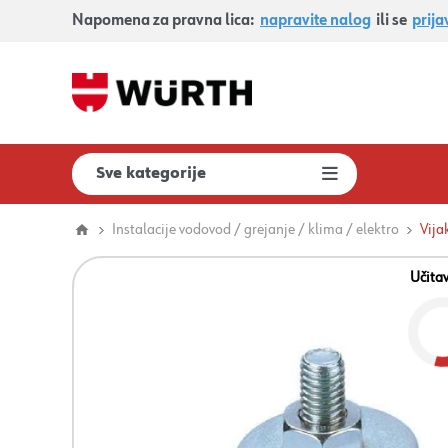
Napomena za pravna lica:
napravite nalog
ili se
prija
Sve kategorije
Instalacije vodovod / grejanje / klima / elektro
Vija
Učita