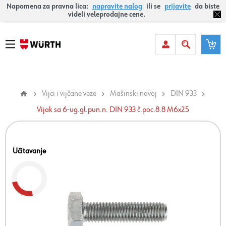
Napomena za pravna lica:
napravite nalog
ili se
prijavite
da biste
videli veleprodajne cene.
Vijci i vijčane veze
Mašinski navoj
DIN 933
Vijak sa 6-ug.gl.pun.n. DIN 933 č.poc.8.8 M6x25
Učitavanje