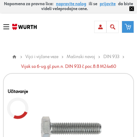
Napomena za pravna lica:
napravite nalog
ili se
prijavite
da biste
videli veleprodajne cene.
Vijci i vijčane veze
Mašinski navoj
DIN 933
Vijak sa 6-ug.gl.pun.n. DIN 933 č.poc.8.8 M24x60
Učitavanje