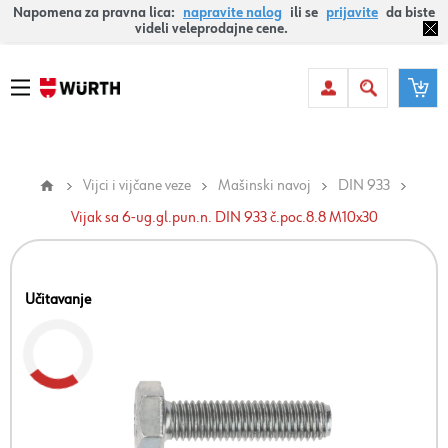
Napomena za pravna lica:
napravite nalog
ili se
prijavite
da biste
videli veleprodajne cene.
Vijci i vijčane veze
Mašinski navoj
DIN 933
Vijak sa 6-ug.gl.pun.n. DIN 933 č.poc.8.8 M10x30
Učitavanje