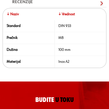
RECENZIJE
↓ Naziv
↓ Vrednost
Standard
DIN 933
Prečnik
M8
Dužina
100 mm
Materijal
Inox A2
BUDITE
U TOKU