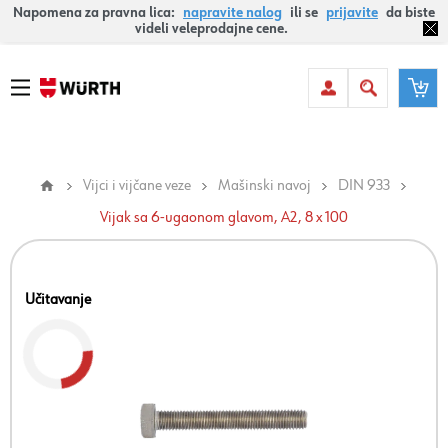
Napomena za pravna lica:
napravite nalog
ili se
prijavite
da biste
videli veleprodajne cene.
Vijci i vijčane veze
Mašinski navoj
DIN 933
Vijak sa 6-ugaonom glavom, A2, 8 x 100
Učitavanje