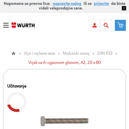
Napomena za pravna lica:
napravite nalog
ili se
prijavite
da biste
videli veleprodajne cene.
Vijci i vijčane veze
Mašinski navoj
DIN 933
Vijak sa 6-ugaonom glavom, A2, 20 x 80
Učitavanje