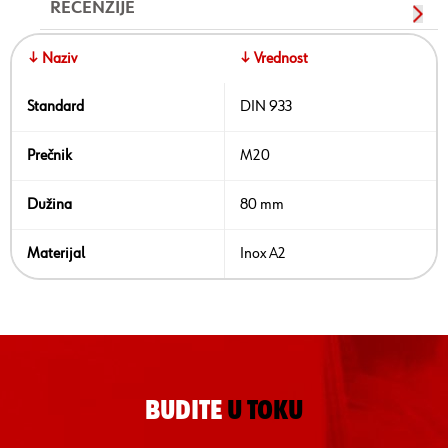
RECENZIJE
↓ Naziv
↓ Vrednost
Standard
DIN 933
Prečnik
M20
Dužina
80 mm
Materijal
Inox A2
BUDITE
U TOKU