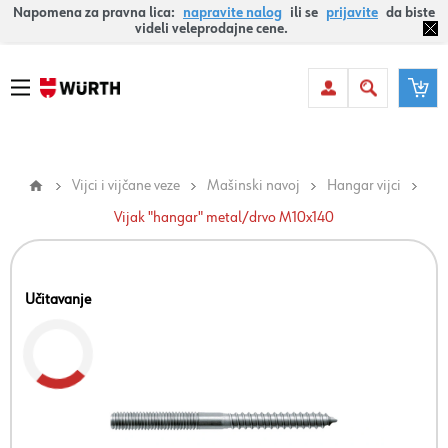
Napomena za pravna lica:
napravite nalog
ili se
prijavite
da biste
videli veleprodajne cene.
Vijci i vijčane veze
Mašinski navoj
Hangar vijci
Vijak "hangar" metal/drvo M10x140
Učitavanje