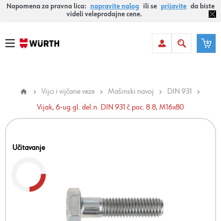
Napomena za pravna lica:
napravite nalog
ili se
prijavite
da biste
videli veleprodajne cene.
Vijci i vijčane veze
Mašinski navoj
DIN 931
Vijak, 6-ug.gl. del.n. DIN 931 č.poc. 8.8, M16x80
Učitavanje