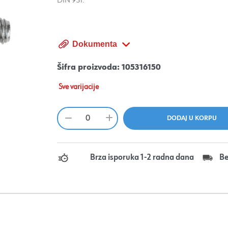
DIN 931.
Dokumenta
Šifra proizvoda:
105316150
Sve varijacije
Brza isporuka 1-2 radna dana
Be