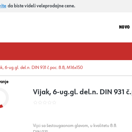
vite
da biste videli veleprodajne cene.
NOVO
ak, 6-ug.gl. del.n. DIN 931 č.poc. 8.8, M16x150
vanje
Vijak, 6-ug.gl. del.n. DIN 931 
Vijci sa šestougaonom glavom, u kvalitetu 8.8.