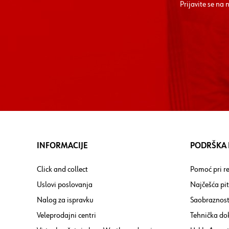
Prijavite se na
INFORMACIJE
PODRŠKA I
Click and collect
Pomoć pri re
Uslovi poslovanja
Najčešća pi
Nalog za ispravku
Saobraznost
Veleprodajni centri
Tehnička do