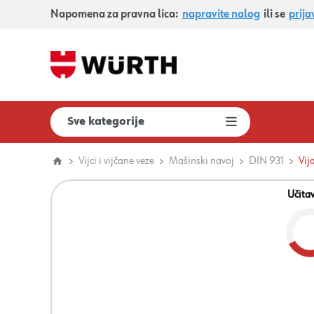
Napomena za pravna lica:
napravite nalog
ili se
prija
Sve kategorije
Vijci i vijčane veze
Mašinski navoj
DIN 931
Vij
Učita