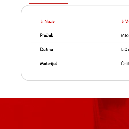
↓ Naziv
↓ Vr
Prečnik
M16
Dužina
150
Materijal
Čeli