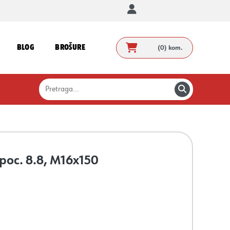
BLOG
BROŠURE
(0)
kom.
č.poc. 8.8, M16x150