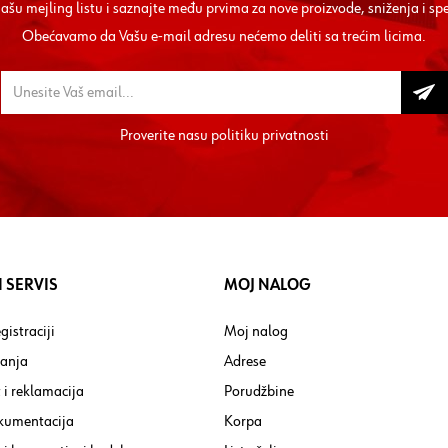
 našu mejling listu i saznajte među prvima za nove proizvode, sniženja i sp
Obećavamo da Vašu e-mail adresu nećemo deliti sa trećim licima.
Proverite nasu
politiku privatnosti
 SERVIS
MOJ NALOG
gistraciji
Moj nalog
tanja
Adrese
 i reklamacija
Porudžbine
kumentacija
Korpa