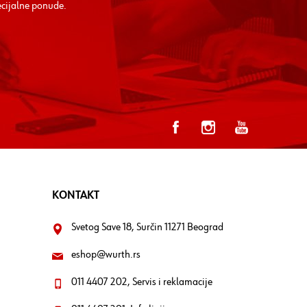
ecijalne ponude.
KONTAKT
Svetog Save 18, Surčin 11271 Beograd
eshop@wurth.rs
011 4407 202, Servis i reklamacije