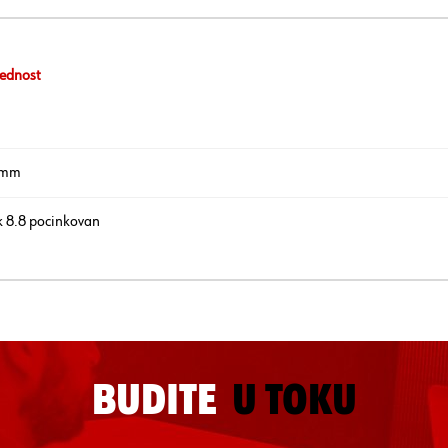
ednost
 mm
k 8.8 pocinkovan
BUDITE
U TOKU