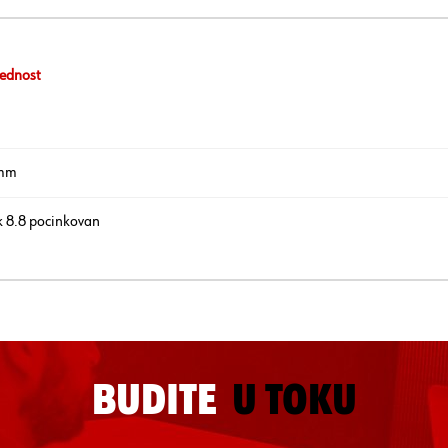
ednost
mm
k 8.8 pocinkovan
BUDITE
U TOKU