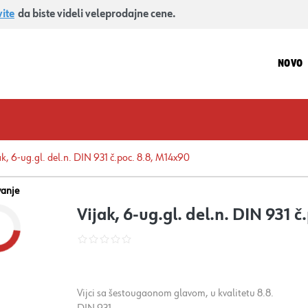
vite
da biste videli veleprodajne cene.
NOVO
ak, 6-ug.gl. del.n. DIN 931 č.poc. 8.8, M14x90
vanje
Vijak, 6-ug.gl. del.n. DIN 931 
Vijci sa šestougaonom glavom, u kvalitetu 8.8.