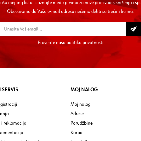
 našu mejling listu i saznajte među prvima za nove proizvode, sniženja i sp
Obećavamo da Vašu e-mail adresu nećemo deliti sa trećim licima.
Proverite nasu
politiku privatnosti
 SERVIS
MOJ NALOG
gistraciji
Moj nalog
tanja
Adrese
 i reklamacija
Porudžbine
kumentacija
Korpa