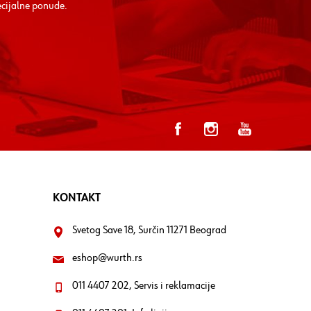
ecijalne ponude.
KONTAKT
Svetog Save 18, Surčin 11271 Beograd
eshop@wurth.rs
011 4407 202, Servis i reklamacije