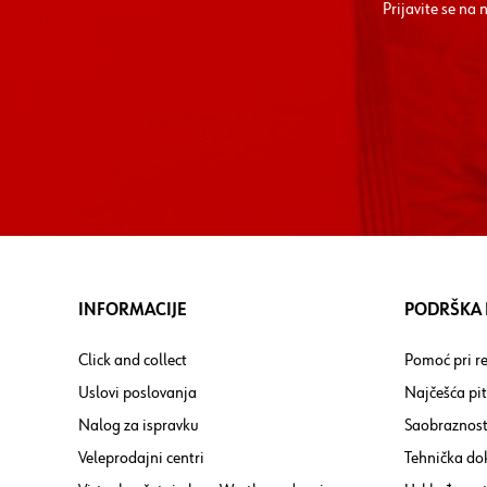
Prijavite se na
INFORMACIJE
PODRŠKA I
Click and collect
Pomoć pri re
Uslovi poslovanja
Najčešća pi
Nalog za ispravku
Saobraznost
Veleprodajni centri
Tehnička do