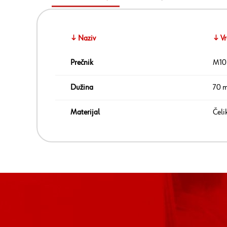
↓ Naziv
↓ Vr
Prečnik
M10
Dužina
70 
Materijal
Čeli