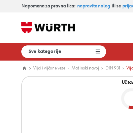
Napomena za pravna lica:
napravite nalog
ili se
prija
Sve kategorije
Vijci i vijčane veze
Mašinski navoj
DIN 931
Vij
Učita