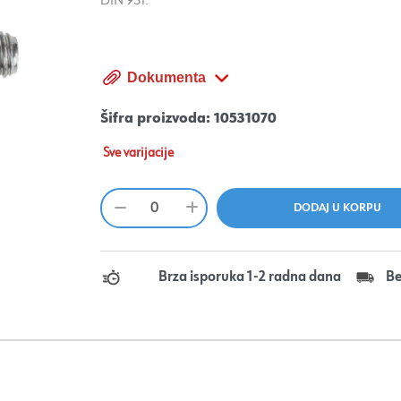
DIN 931.
Dokumenta
Šifra proizvoda:
10531070
Sve varijacije
Brza isporuka 1-2 radna dana
Be