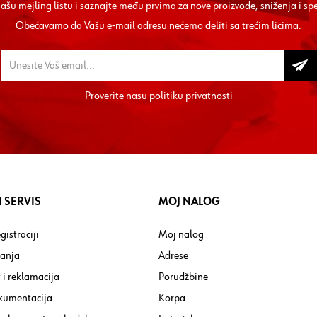
 našu mejling listu i saznajte među prvima za nove proizvode, sniženja i sp
Obećavamo da Vašu e-mail adresu nećemo deliti sa trećim licima.
Proverite nasu
politiku privatnosti
 SERVIS
MOJ NALOG
gistraciji
Moj nalog
tanja
Adrese
 i reklamacija
Porudžbine
kumentacija
Korpa