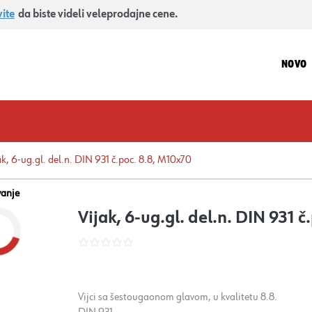
vite
da biste videli veleprodajne cene.
NOVO
ak, 6-ug.gl. del.n. DIN 931 č.poc. 8.8, M10x70
vanje
Vijak, 6-ug.gl. del.n. DIN 931 
Vijci sa šestougaonom glavom, u kvalitetu 8.8.