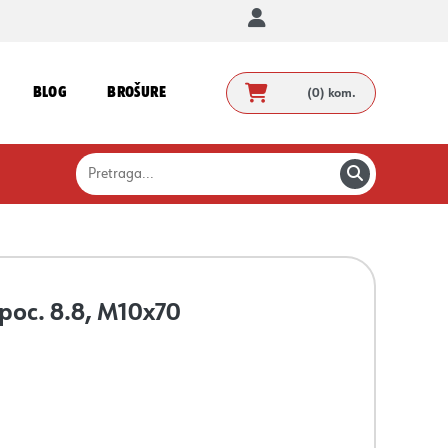
BLOG
BROŠURE
(0)
kom.
č.poc. 8.8, M10x70