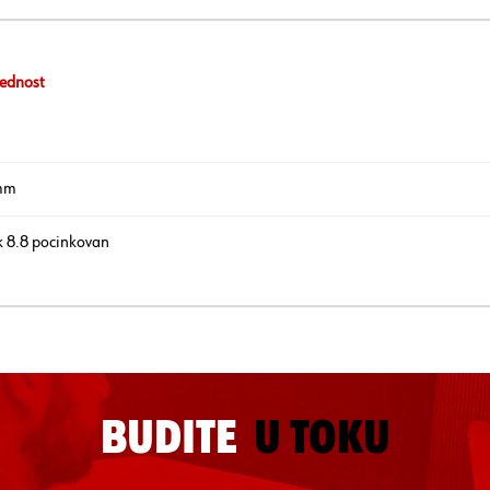
ednost
mm
k 8.8 pocinkovan
BUDITE
U TOKU