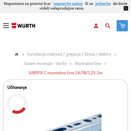
Napomena za pravna lica:
napravite nalog
ili se
prijavite
da biste
videli veleprodajne cene.
Instalacije vodovod / grejanje / klima / elektro
Sistem montaže - Varifix
Montažne šine
VARIFIX C montažna šina 26/18/1,25-2m
Učitavanje