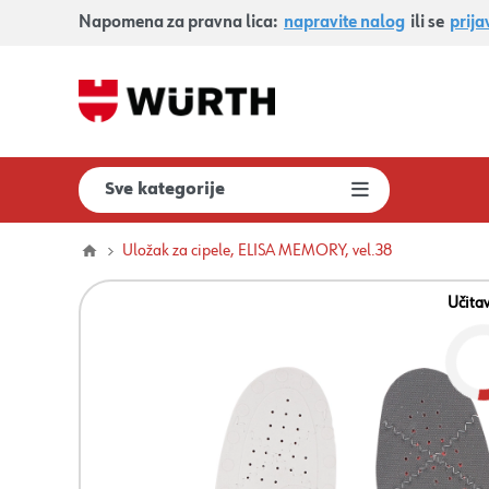
Napomena za pravna lica:
napravite nalog
ili se
prija
Sve kategorije
Uložak za cipele, ELISA MEMORY, vel.38
Učita