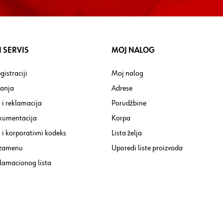
 SERVIS
MOJ NALOG
gistraciji
Moj nalog
tanja
Adrese
 i reklamacija
Porudžbine
kumentacija
Korpa
i korporativni kodeks
Lista želja
 zamenu
Uporedi liste proizvoda
lamacionog lista