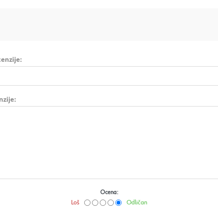
enzije:
nzije:
Ocena:
Loš
Odličan