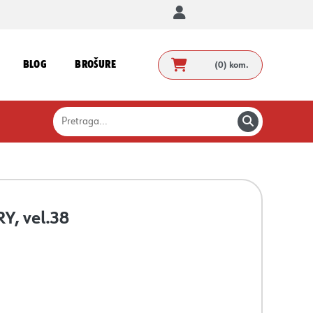
BLOG
BROŠURE
(0)
kom.
Y, vel.38