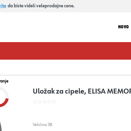
vite
da biste videli veleprodajne cene.
NOVO
vanje
Uložak za cipele, ELISA MEMOR
Veličina 38.