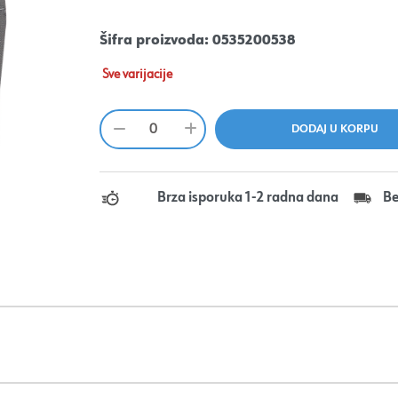
Šifra proizvoda:
0535200538
Sve varijacije
Brza isporuka 1-2 radna dana
Be