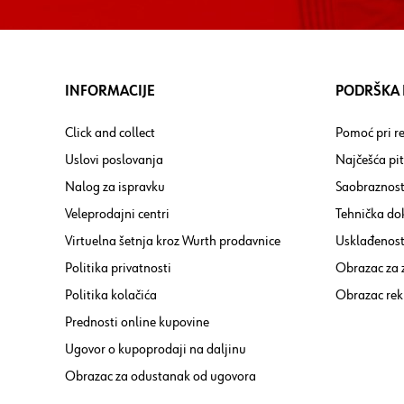
INFORMACIJE
PODRŠKA I
Click and collect
Pomoć pri re
Uslovi poslovanja
Najčešća pi
Nalog za ispravku
Saobraznost
Veleprodajni centri
Tehnička do
Virtuelna šetnja kroz Wurth prodavnice
Usklađenost 
Politika privatnosti
Obrazac za
Politika kolačića
Obrazac rek
Prednosti online kupovine
Ugovor o kupoprodaji na daljinu
Obrazac za odustanak od ugovora