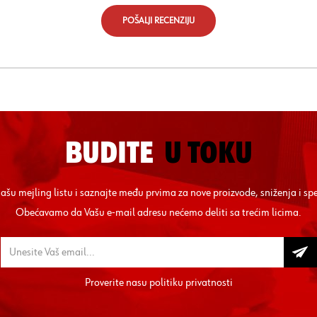
POŠALJI RECENZIJU
BUDITE
U TOKU
 našu mejling listu i saznajte među prvima za nove proizvode, sniženja i sp
Obećavamo da Vašu e-mail adresu nećemo deliti sa trećim licima.
Proverite nasu
politiku privatnosti