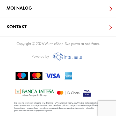
MOJ NALOG
KONTAKT
Copyright © 2026 Wurth eShop. Sva prava su zadržana.
Powered by
Sve cene na ovom sajtu iskazane su u dinarima. PDV je uračunat u cenu. Wurth Srbija maksimalno koristi
sve svoje resurse da Vam svi proizvodi na ovom sajtu budu prikazani sa ispravnim nazivima specifikacija,
fotografijama i cenama. Ipak, ne možemo garantovati da su sve navedene informacije i fotografije
proizvoda na ovom sajtu u potpunosti ispravne