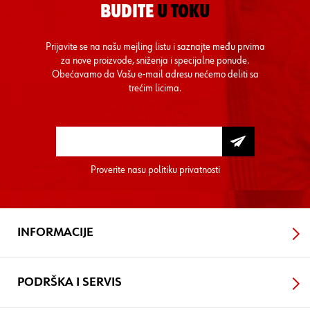
BUDITE
U TOKU
Prijavite se na našu mejling listu i saznajte među prvima
za nove proizvode, sniženja i specijalne ponude.
Obećavamo da Vašu e-mail adresu nećemo deliti sa
trećim licima.
Proverite nasu
politiku privatnosti
INFORMACIJE
PODRŠKA I SERVIS