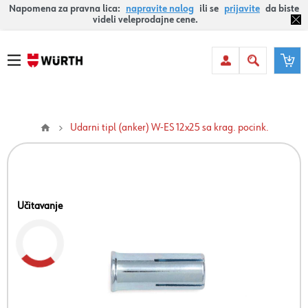
Napomena za pravna lica:
napravite nalog
ili se
prijavite
da biste
videli veleprodajne cene.
Udarni tipl (anker) W-ES 12x25 sa krag. pocink.
Učitavanje