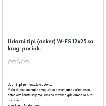
Udarni tipl (anker) W-ES 12x25 sa
krag. pocink.
Udarni tipl za montažu u betonu.
Mala dubina montaže omogućava postavljanje u ošupljenim
betonskim konstrukcijama, kao i na mestima gde armatura blizu
površine.
Poseduje ETA odobrenje.