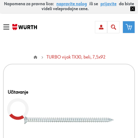
Napomena za pravna lica:
napravite nalog
ili se
prijavite
da biste
videli veleprodajne cene.
TURBO vijak TX30, beli, 7,5x92
Učitavanje