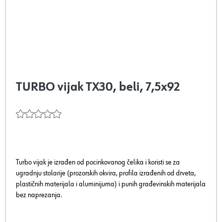
TURBO vijak TX30, beli, 7,5x92
Turbo vijak je izrađen od pocinkovanog čelika i koristi se za
ugradnju stolarije (prozorskih okvira, profila izrađenih od drveta,
plastičnih materijala i aluminijuma) i punih građevinskih materijala
bez naprezanja.