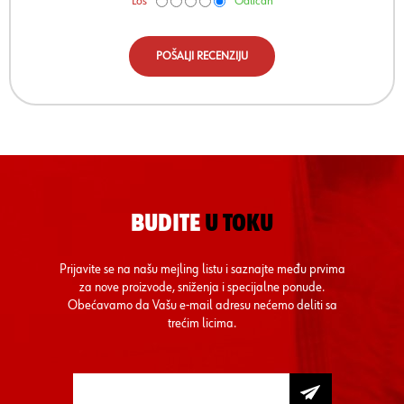
Loš
Odličan
POŠALJI RECENZIJU
BUDITE
U TOKU
Prijavite se na našu mejling listu i saznajte među prvima
za nove proizvode, sniženja i specijalne ponude.
Obećavamo da Vašu e-mail adresu nećemo deliti sa
trećim licima.