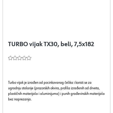
TURBO vijak TX30, beli, 7,5x182
Turbo vijak je izrađen od pocinkovanog čelika i koristi se za
ugradnju stolarije (prozorskih okvira, profila izrađenih od drveta,
plastičnih materijala i aluminijuma) i punih građevinskih materijala
bez naprezanja.