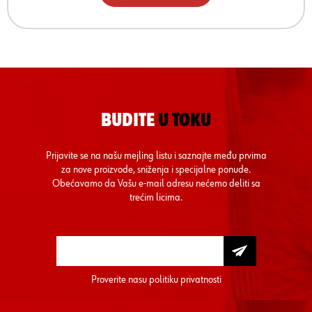
BUDITE
U TOKU
Prijavite se na našu mejling listu i saznajte među prvima
za nove proizvode, sniženja i specijalne ponude.
Obećavamo da Vašu e-mail adresu nećemo deliti sa
trećim licima.
Proverite nasu
politiku privatnosti