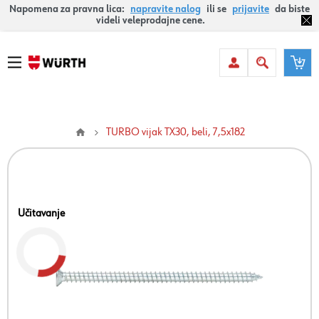
Napomena za pravna lica:
napravite nalog
ili se
prijavite
da biste
videli veleprodajne cene.
TURBO vijak TX30, beli, 7,5x182
Učitavanje