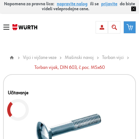
Napomena za pravna lica:
napravite nalog
ili se
prijavite
da biste
videli veleprodajne cene.
Vijci i vijčane veze
Mašinski navoj
Torban vijci
Torban vijak, DIN 603, č.poc. M5x60
Učitavanje