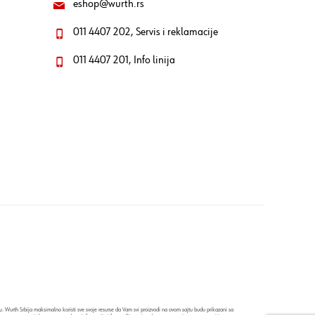
eshop@wurth.rs
011 4407 202, Servis i reklamacije
011 4407 201, Info linija
. Wurth Srbija maksimalno koristi sve svoje resurse da Vam svi proizvodi na ovom sajtu budu prikazani sa