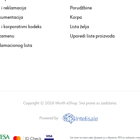
 i reklamacija
Porudžbine
kumentacija
Korpa
i korporativni kodeks
Lista želja
 zamenu
Uporedi liste proizvoda
lamacionog lista
Copyright © 2026 Wurth eShop. Sva prava su zadržana.
Powered by
Sve cene na ovom sajtu iskazane su u dinarima. PDV je uračunat u cenu