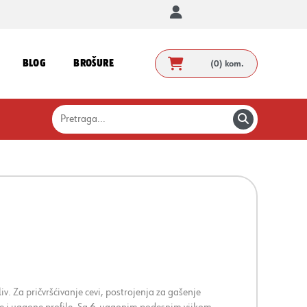
BLOG
BROŠURE
(0)
kom.
v. Za pričvršćivanje cevi, postrojenja za gašenje