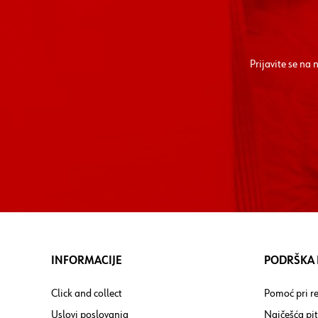
Prijavite se na
INFORMACIJE
PODRŠKA I
Click and collect
Pomoć pri re
Uslovi poslovanja
Najčešća pi