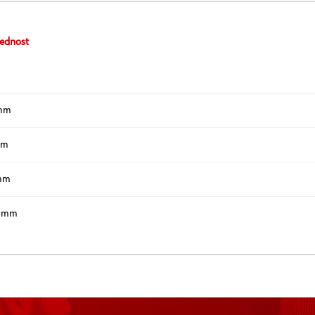
ednost
mm
mm
mm
7 mm