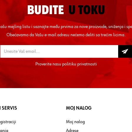
BUDITE
U TOKU
 našu mejling listu i saznajte među prvima za nove proizvode, sniženja i sp
Obećavamo da Vašu e-mail adresu nećemo deliti sa trećim licima.
Proverite nasu
politiku privatnosti
 SERVIS
MOJ NALOG
gistraciji
Moj nalog
tanja
Adrese