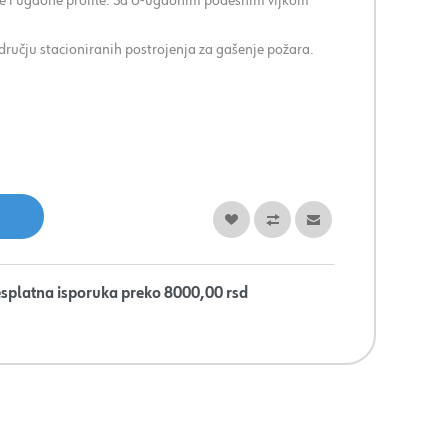
ače i ugaone profile. Sa 6-ugaonim podesnim vijkom
dručju stacioniranih postrojenja za gašenje požara.
splatna isporuka preko 8000,00 rsd