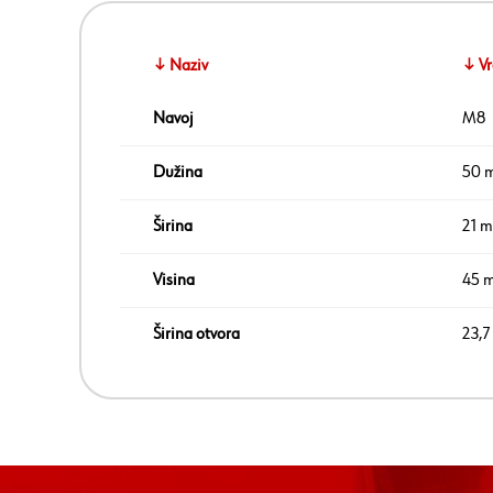
↓ Naziv
↓ Vr
Navoj
M8
Dužina
50 
Širina
21 
Visina
45 
Širina otvora
23,