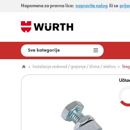
Napomena za pravna lica:
napravite nalog
ili se
prija
Sve kategorije
Instalacije vodovod / grejanje / klima / elektro
Steg
Učita