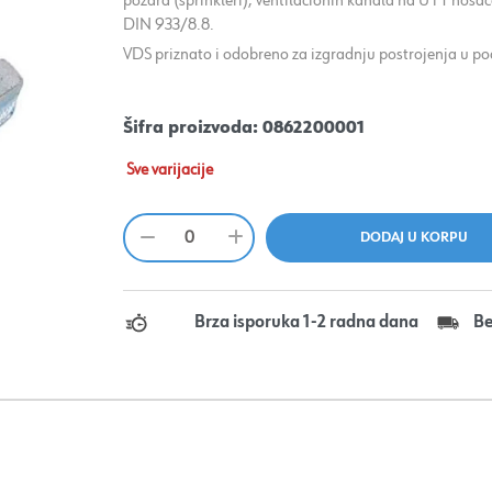
požara (šprinkleri), ventilacionih kanala na U i T nos
DIN 933/8.8.
VDS priznato i odobreno za izgradnju postrojenja u po
Šifra proizvoda:
0862200001
Sve varijacije
Brza isporuka 1-2 radna dana
Be