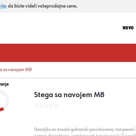
vite
da biste videli veleprodajne cene.
NOVO
a sa navojem M8
vanje
Stega sa navojem M8
Stezaljke za nosače galvanski pocinkovane, tempereni li