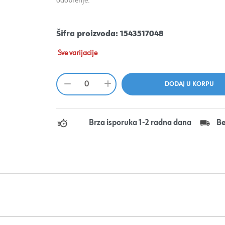
odobrenje.
Šifra proizvoda:
1543517048
Sve varijacije
Brza isporuka 1-2 radna dana
Be