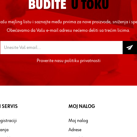
BUDITE
U TOKU
 našu mejling listu i saznajte među prvima za nove proizvode, sniženja i sp
Obećavamo da Vašu e-mail adresu nećemo deliti sa trećim licima.
Proverite nasu
politiku privatnosti
 SERVIS
MOJ NALOG
gistraciji
Moj nalog
tanja
Adrese