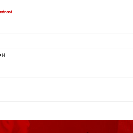
ednost
0 N