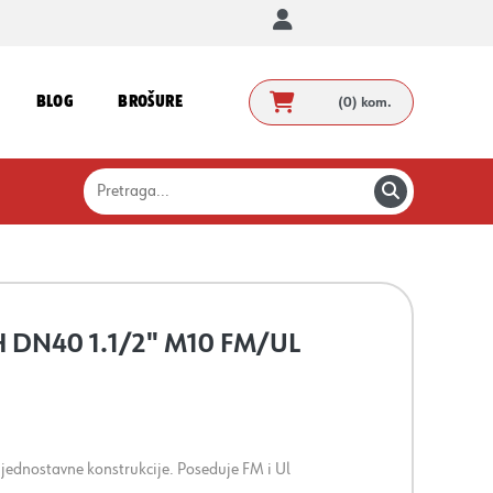
BLOG
BROŠURE
(0)
kom.
H DN40 1.1/2" M10 FM/UL
, jednostavne konstrukcije. Poseduje FM i Ul