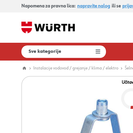
Napomena za pravna lica:
napravite nalog
ili se
prija
Sve kategorije
Instalacije vodovod / grejanje / klima / elektro
Šeln
Učita