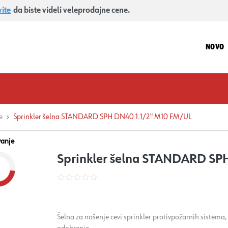
vite
da biste videli veleprodajne cene.
NOVO
e
Sprinkler šelna STANDARD SPH DN40 1.1/2" M10 FM/UL
vanje
Sprinkler šelna STANDARD SP
Šelna za nošenje cevi sprinkler protivpožarnih sistema