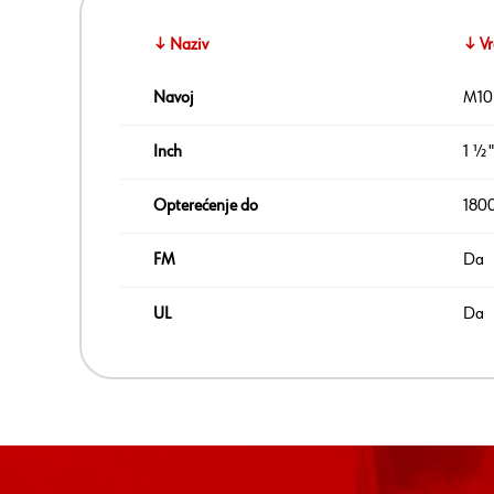
↓ Naziv
↓ Vr
Navoj
M10
Inch
1 ½"
Opterećenje do
180
FM
Da
UL
Da