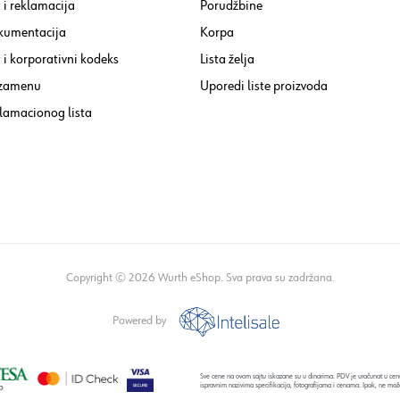
 i reklamacija
Porudžbine
kumentacija
Korpa
i korporativni kodeks
Lista želja
 zamenu
Uporedi liste proizvoda
lamacionog lista
Copyright © 2026 Wurth eShop. Sva prava su zadržana.
Powered by
Sve cene na ovom sajtu iskazane su u dinarima. PDV je uračunat u cenu
ispravnim nazivima specifikacija, fotografijama i cenama. Ipak, ne mož