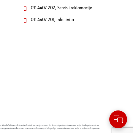
011 4407 202, Servis i reklamacije
011 4407 201, Info linija
. Wurth Srbija maksimalno koristi sve svoje resurse da Vam svi proizvodi na ovom sajtu budu prikazani sa
emo garantovati da su sve navedene informacije i fotografije proizvoda na ovom sajtu u potpunosti ispravne