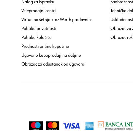
Nalog za ispravku
Saobraznost
Veleprodajni centri
Tehnička do
Virtuelna šetnja kroz Wurth prodavnice
Usklađenost 
Politika privatnosti
Obrazac za
Politika kolačića
Obrazac rek
Prednosti online kupovine
Ugovor o kupoprodaji na daljinu
Obrazac za odustanak od ugovora