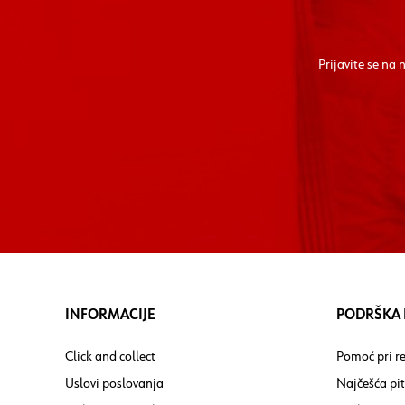
Prijavite se na
INFORMACIJE
PODRŠKA I
Click and collect
Pomoć pri re
Uslovi poslovanja
Najčešća pi