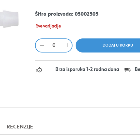
Šifra proizvoda:
05002505
Sve varijacije
Brza isporuka 1-2 radna dana
Be
RECENZIJE