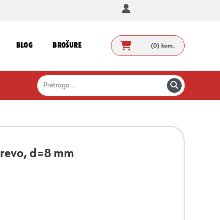
BLOG
BROŠURE
(0)
kom.
 crevo, d=8 mm