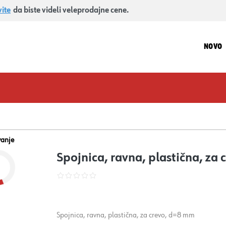
vite
da biste videli veleprodajne cene.
NOVO
vanje
Spojnica, ravna, plastična, za
Spojnica, ravna, plastična, za crevo, d=8 mm