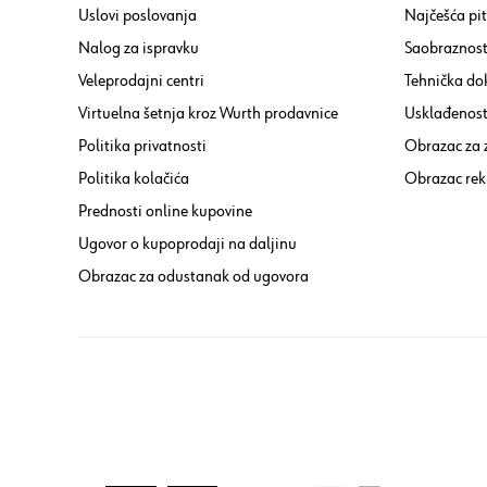
Uslovi poslovanja
Najčešća pi
Nalog za ispravku
Saobraznost
Veleprodajni centri
Tehnička do
Virtuelna šetnja kroz Wurth prodavnice
Usklađenost 
Politika privatnosti
Obrazac za
Politika kolačića
Obrazac rek
Prednosti online kupovine
Ugovor o kupoprodaji na daljinu
Obrazac za odustanak od ugovora