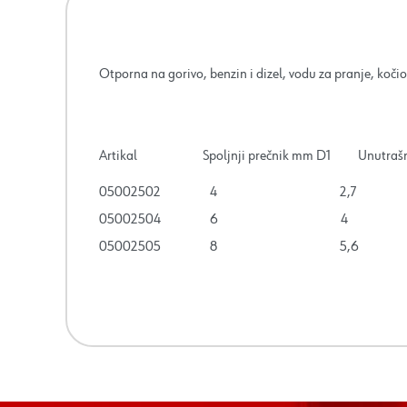
Otporna na gorivo, benzin i dizel, vodu za pranje, kočion
Artikal Spoljnji prečnik mm D1 Unutrašnj
05002502 4 2
05002504 6 
05002505 8 5