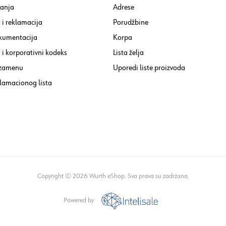
tanja
Adrese
 i reklamacija
Porudžbine
kumentacija
Korpa
i korporativni kodeks
Lista želja
 zamenu
Uporedi liste proizvoda
lamacionog lista
Copyright © 2026 Wurth eShop. Sva prava su zadržana.
Powered by