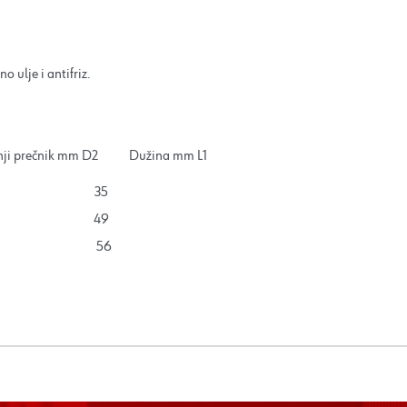
o ulje i antifriz.
i prečnik mm D2 Dužina mm L1
,7 35
4 49
,6 56