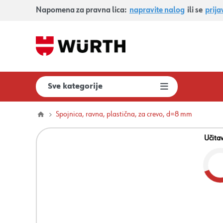
Napomena za pravna lica:
napravite nalog
ili se
prija
Sve kategorije
Spojnica, ravna, plastična, za crevo, d=8 mm
Učita