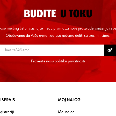
BUDITE
U TOKU
 našu mejling listu i saznajte među prvima za nove proizvode, sniženja i sp
Obećavamo da Vašu e-mail adresu nećemo deliti sa trećim licima.
Proverite nasu
politiku privatnosti
 SERVIS
MOJ NALOG
gistraciji
Moj nalog