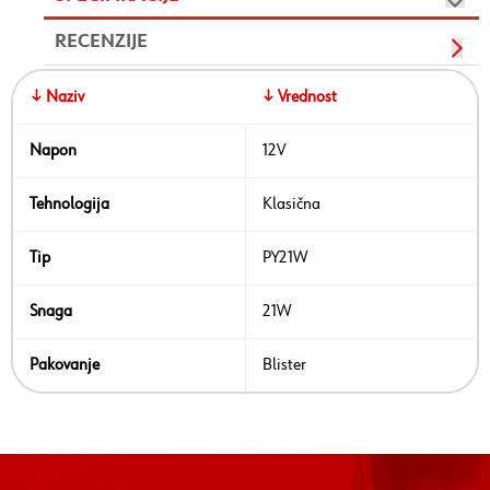
RECENZIJE
↓ Naziv
↓ Vrednost
Napon
12V
Tehnologija
Klasična
Tip
PY21W
Snaga
21W
Pakovanje
Blister