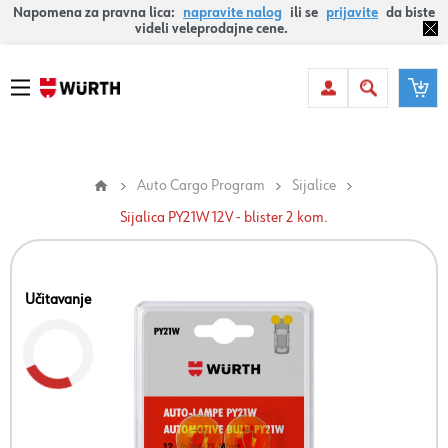
Napomena za pravna lica:
napravite nalog
ili se
prijavite
da biste
videli veleprodajne cene.
Auto Cargo Program
Sijalice
Sijalica PY21W 12V - blister 2 kom.
Učitavanje