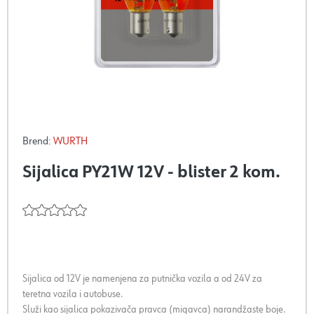
Brend:
WURTH
Sijalica PY21W 12V - blister 2 kom.
Sijalica od 12V je namenjena za putnička vozila a od 24V za
teretna vozila i autobuse.
Služi kao sijalica pokazivača pravca (migavca) narandžaste boje.