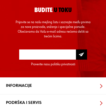
BUDITE
U TOKU
Prijavite se na našu mejling listu i saznajte među prvima
za nove proizvode, sniženja i specijalne ponude.
Obećavamo da Vašu e-mail adresu nećemo deliti sa
trećim licima.
Proverite nasu
politiku privatnosti
INFORMACIJE
PODRŠKA I SERVIS