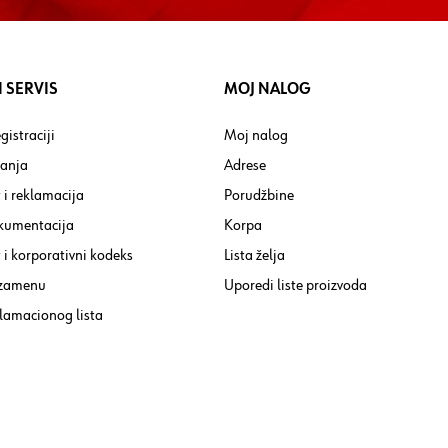
 SERVIS
MOJ NALOG
gistraciji
Moj nalog
tanja
Adrese
 i reklamacija
Porudžbine
kumentacija
Korpa
i korporativni kodeks
Lista želja
 zamenu
Uporedi liste proizvoda
lamacionog lista