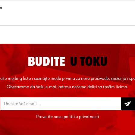
m
BUDITE
U TOKU
 našu mejling listu i saznajte među prvima za nove proizvode, sniženja i sp
Obećavamo da Vašu e-mail adresu nećemo deliti sa trećim licima.
Proverite nasu
politiku privatnosti