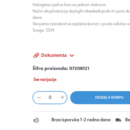
Halogene sijalice fara sa jednim vlaknom.
Način eksploatacije daylight obezbeđuje do tri puta du
dana.
Varijanta standard se najčešće koristi i pruža odličan o
Snaga: 55W
Dokumenta
Šifra proizvoda:
07208121
Sve varijacije
Brza isporuka 1-2 radna dana
Be