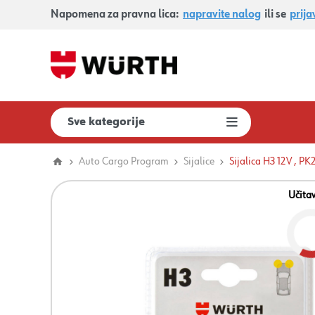
Napomena za pravna lica:
napravite nalog
ili se
prija
Sve kategorije
Auto Cargo Program
Sijalice
Sijalica H3 12V , PK
Učita