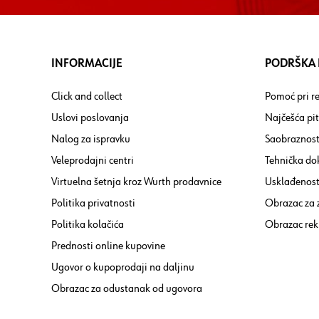
INFORMACIJE
PODRŠKA I
Click and collect
Pomoć pri re
Uslovi poslovanja
Najčešća pi
Nalog za ispravku
Saobraznost
Veleprodajni centri
Tehnička do
Virtuelna šetnja kroz Wurth prodavnice
Usklađenost 
Politika privatnosti
Obrazac za
Politika kolačića
Obrazac rek
Prednosti online kupovine
Ugovor o kupoprodaji na daljinu
Obrazac za odustanak od ugovora