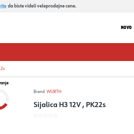
vite
da biste videli veleprodajne cene.
NOVO
22s
vanje
Brend:
WURTH
Sijalica H3 12V , PK22s