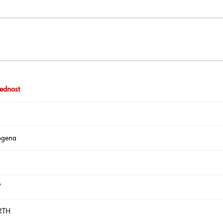
ednost
ogena
W
RTH