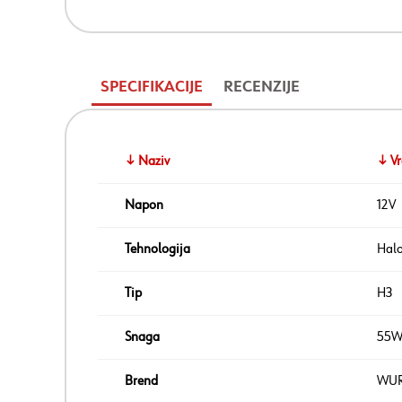
SPECIFIKACIJE
RECENZIJE
↓ Naziv
↓ Vr
Napon
12V
Tehnologija
Hal
Tip
H3
Snaga
55
Brend
WU