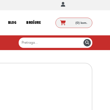
BLOG
BROŠURE
(0)
kom.