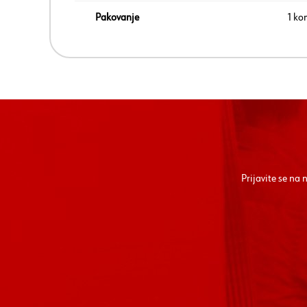
Pakovanje
1 ko
Prijavite se na