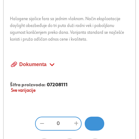
Halogene sijalice fara sa jednim vlaknom. Način eksploatacije
daylight obezbeđuje do tri puta duži radni vek i poboljšanu
sigurnost korišćenjem preko dana. Varijanta standard se najčešće
koristi i pruža odličan odnos cene i kvaliteta.
Dokumenta
Šifra proizvoda:
07208111
Sve varijacije