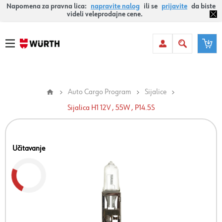
Napomena za pravna lica:
napravite nalog
ili se
prijavite
da biste
videli veleprodajne cene.
Auto Cargo Program
Sijalice
Sijalica H1 12V , 55W , P14.5S
Učitavanje