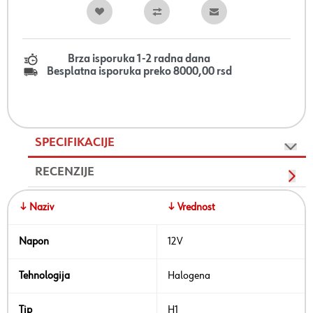
Brza isporuka 1-2 radna dana
Besplatna isporuka preko 8000,00 rsd
SPECIFIKACIJE
RECENZIJE
↓ Naziv
↓ Vrednost
Napon
12V
Tehnologija
Halogena
Tip
H1