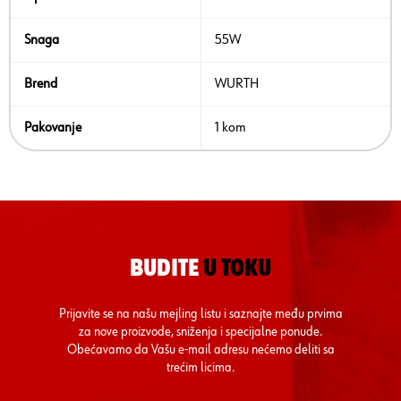
Snaga
55W
Brend
WURTH
Pakovanje
1 kom
BUDITE
U TOKU
Prijavite se na našu mejling listu i saznajte među prvima
za nove proizvode, sniženja i specijalne ponude.
Obećavamo da Vašu e-mail adresu nećemo deliti sa
trećim licima.