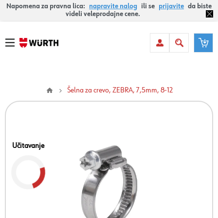
Napomena za pravna lica:
napravite nalog
ili se
prijavite
da biste
videli veleprodajne cene.
Šelna za crevo, ZEBRA, 7,5mm, 8-12
Učitavanje