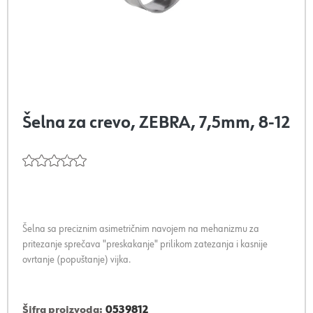
Šelna za crevo, ZEBRA, 7,5mm, 8-12
Šelna sa preciznim asimetričnim navojem na mehanizmu za
pritezanje sprečava "preskakanje" prilikom zatezanja i kasnije
ovrtanje (popuštanje) vijka.
Šifra proizvoda:
0539812