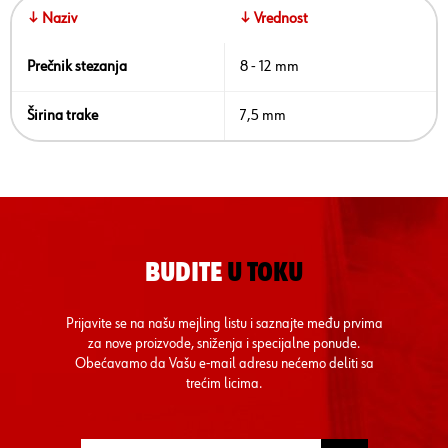
↓ Naziv
↓ Vrednost
Prečnik stezanja
8 - 12 mm
Širina trake
7,5 mm
BUDITE
U TOKU
Prijavite se na našu mejling listu i saznajte među prvima
za nove proizvode, sniženja i specijalne ponude.
Obećavamo da Vašu e-mail adresu nećemo deliti sa
trećim licima.