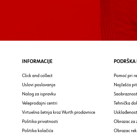
INFORMACIJE
PODRŠKA I
Click and collect
Pomoć pri re
Uslovi poslovanja
Najčešća pi
Nalog za ispravku
Saobraznost
Veleprodajni centri
Tehnička do
Virtuelna šetnja kroz Wurth prodavnice
Usklađenost 
Politika privatnosti
Obrazac za
Politika kolačića
Obrazac rek