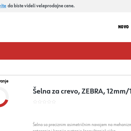
vite
da biste videli veleprodajne cene.
NOVO
vanje
Šelna za crevo, ZEBRA, 12mm/
Šelna sa preciznim asimetričnim navojem na mehanizmu