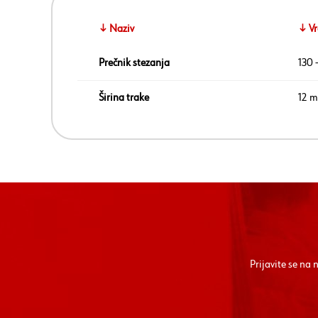
↓ Naziv
↓ Vr
Prečnik stezanja
130 
Širina trake
12 
Prijavite se na