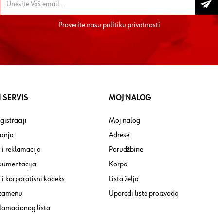
Proverite nasu
politiku privatnosti
 SERVIS
MOJ NALOG
gistraciji
Moj nalog
tanja
Adrese
 i reklamacija
Porudžbine
kumentacija
Korpa
i korporativni kodeks
Lista želja
 zamenu
Uporedi liste proizvoda
lamacionog lista