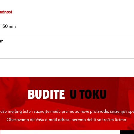
ednost
- 150 mm
mm
BUDITE
U TOKU
 našu mejling listu i saznajte među prvima za nove proizvode, sniženja i sp
Obećavamo da Vašu e-mail adresu nećemo deliti sa trećim licima.