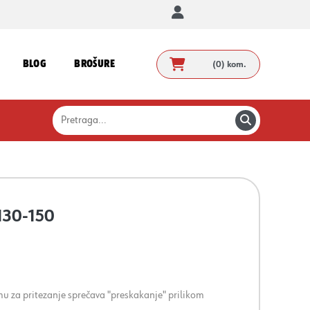
BLOG
BROŠURE
(0)
kom.
130-150
 za pritezanje sprečava "preskakanje" prilikom