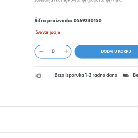
zatezanja i kasnije ovrtanje (popuštanje) vijka.
Šifra proizvoda:
0549230150
Sve varijacije
Brza isporuka 1-2 radna dana
Be