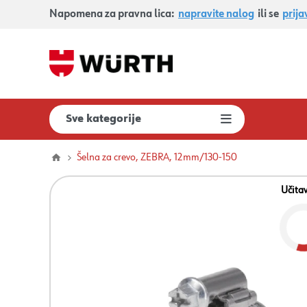
Napomena za pravna lica:
napravite nalog
ili se
prija
Sve kategorije
Šelna za crevo, ZEBRA, 12mm/130-150
Učita