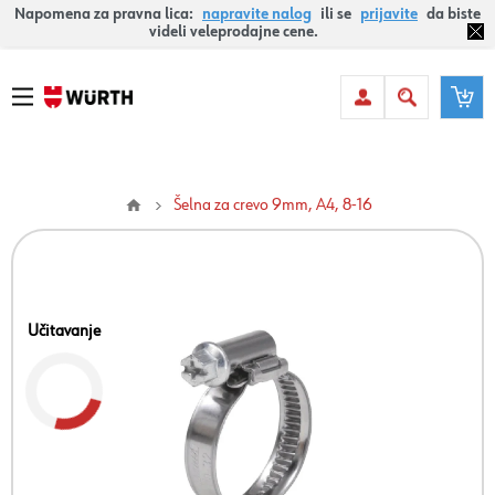
Napomena za pravna lica:
napravite nalog
ili se
prijavite
da biste
videli veleprodajne cene.
Šelna za crevo 9mm, A4, 8-16
Učitavanje