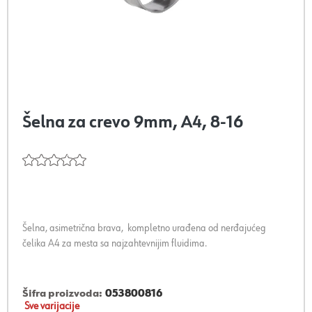
Šelna za crevo 9mm, A4, 8-16
Šelna, asimetrična brava, kompletno urađena od nerđajućeg
čelika A4 za mesta sa najzahtevnijim fluidima.
Šifra proizvoda:
053800816
Sve varijacije