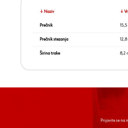
↓ Naziv
↓ Vr
Prečnik
15,
Prečnik stezanja
12,8
Širina trake
8,2
Prijavite se na