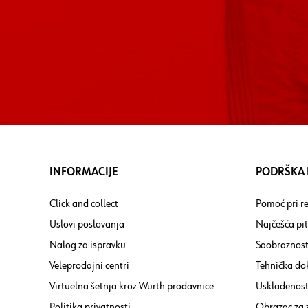
INFORMACIJE
PODRŠKA I
Click and collect
Pomoć pri re
Uslovi poslovanja
Najčešća pi
Nalog za ispravku
Saobraznost
Veleprodajni centri
Tehnička do
Virtuelna šetnja kroz Wurth prodavnice
Usklađenost 
Politika privatnosti
Obrazac za