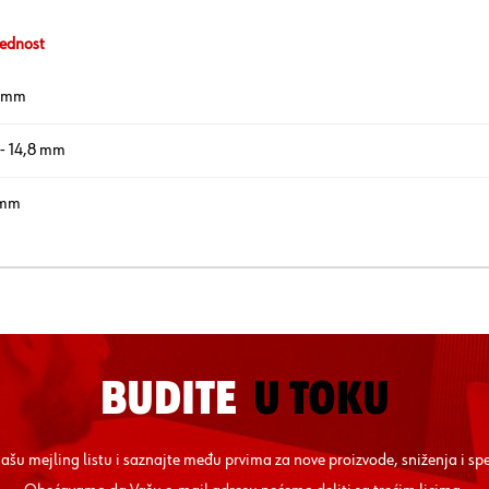
ednost
5 mm
 - 14,8 mm
 mm
BUDITE
U TOKU
 našu mejling listu i saznajte među prvima za nove proizvode, sniženja i sp