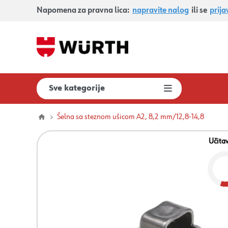
Napomena za pravna lica:
napravite nalog
ili se
prija
Sve kategorije
Šelna sa steznom ušicom A2, 8,2 mm/12,8-14,8
Učita