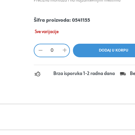
Precizna montaža i na najzahtevnijim mestima
Šifra proizvoda:
0541155
Sve varijacije
Brza isporuka 1-2 radna dana
Be