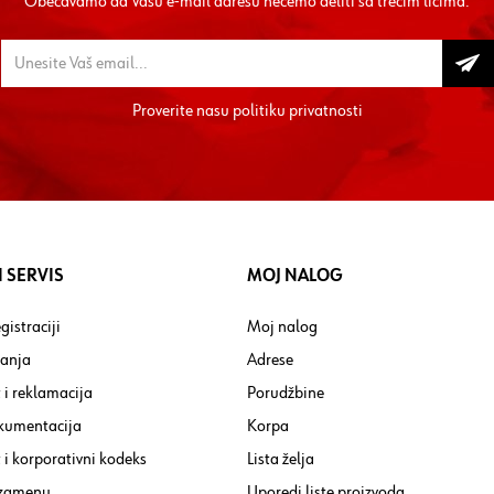
Obećavamo da Vašu e-mail adresu nećemo deliti sa trećim licima.
Proverite nasu
politiku privatnosti
 SERVIS
MOJ NALOG
gistraciji
Moj nalog
tanja
Adrese
 i reklamacija
Porudžbine
kumentacija
Korpa
i korporativni kodeks
Lista želja
 zamenu
Uporedi liste proizvoda