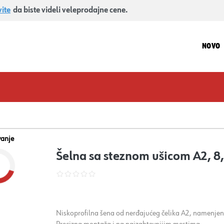
vite
da biste videli veleprodajne cene.
NOVO
vanje
Šelna sa steznom ušicom A2, 8
Niskoprofilna šena od nerđajućeg čelika A2, namenj