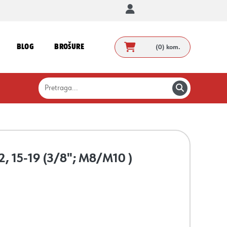
BLOG
BROŠURE
(0)
kom.
 15-19 (3/8"; M8/M10 )