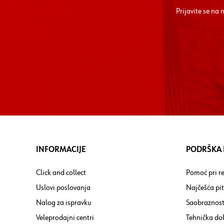
Prijavite se na
INFORMACIJE
PODRŠKA I
Click and collect
Pomoć pri re
Uslovi poslovanja
Najčešća pi
Nalog za ispravku
Saobraznost
Veleprodajni centri
Tehnička do