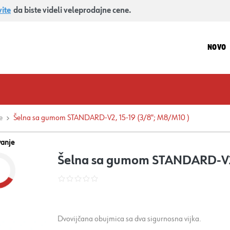
vite
da biste videli veleprodajne cene.
NOVO
e
Šelna sa gumom STANDARD-V2, 15-19 (3/8"; M8/M10 )
vanje
Šelna sa gumom STANDARD-V2,
Dvovijčana obujmica sa dva sigurnosna vijka.