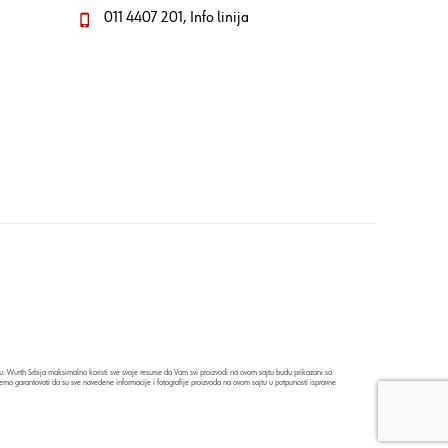
011 4407 201, Info linija
. Wurth Srbija maksimalno koristi sve svoje resurse da Vam svi proizvodi na ovom sajtu budu prikazani sa
emo garantovati da su sve navedene informacije i fotografije proizvoda na ovom sajtu u potpunosti ispravne