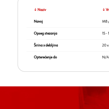
↓ Naziv
↓ Vr
Navoj
M8 
Opseg stezanja
15 - 
Širina x debljina
20 x
Opterećenje do
N/A