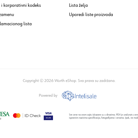
i korporativni kodeks
Lista želja
 zamenu
Uporedi liste proizvoda
lamacionog lista
Copyright © 2026 Wurth eShop. Sva prava su zadržana.
Powered by
Sve cene na ovom sajtu iskazane su u dinarima. PDV je uračunat u cenu
ispravnim nazivima specifikacija, fotografijama i cenama. Ipak, ne mož