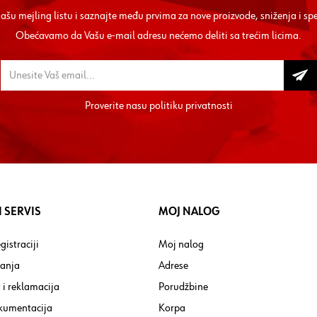
 našu mejling listu i saznajte među prvima za nove proizvode, sniženja i sp
Obećavamo da Vašu e-mail adresu nećemo deliti sa trećim licima.
Proverite nasu
politiku privatnosti
 SERVIS
MOJ NALOG
gistraciji
Moj nalog
tanja
Adrese
 i reklamacija
Porudžbine
kumentacija
Korpa