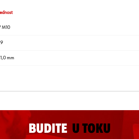
ednost
/ M10
19
 1,0 mm
BUDITE
U TOKU