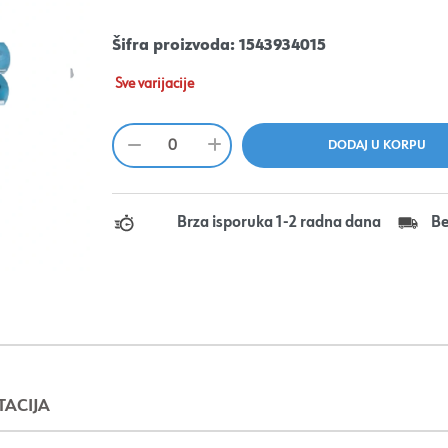
Šifra proizvoda:
1543934015
Sve varijacije
Brza isporuka 1-2 radna dana
Be
ACIJA