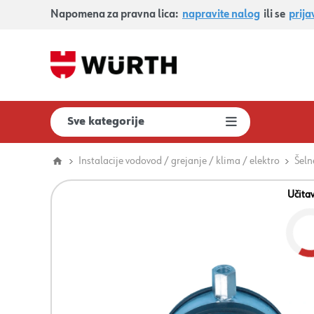
Napomena za pravna lica:
napravite nalog
ili se
prija
Sve kategorije
Instalacije vodovod / grejanje / klima / elektro
Šeln
Učita