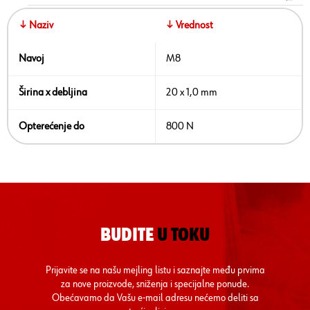
↓ Naziv
↓ Vrednost
Navoj
M8
Širina x debljina
20 x 1,0 mm
Opterećenje do
800 N
BUDITE
U TOKU
Prijavite se na našu mejling listu i saznajte među prvima
za nove proizvode, sniženja i specijalne ponude.
Obećavamo da Vašu e-mail adresu nećemo deliti sa