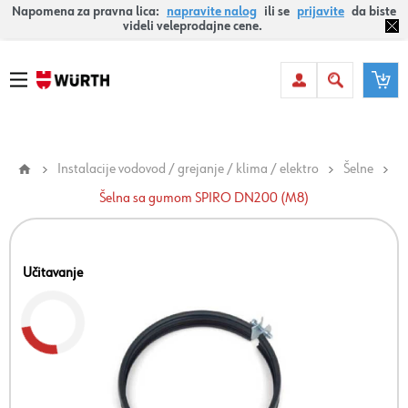
Napomena za pravna lica:
napravite nalog
ili se
prijavite
da biste
videli veleprodajne cene.
Instalacije vodovod / grejanje / klima / elektro
Šelne
Šelna sa gumom SPIRO DN200 (M8)
Učitavanje