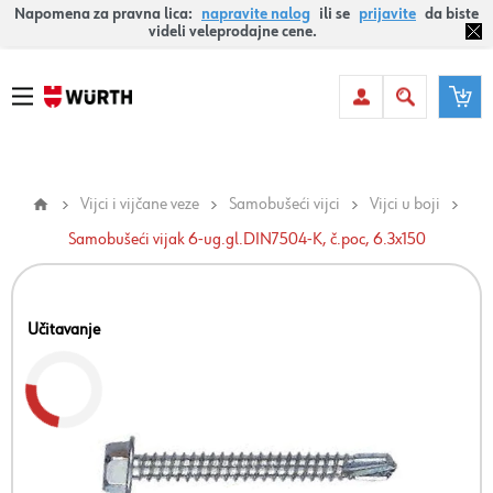
Napomena za pravna lica:
napravite nalog
ili se
prijavite
da biste
videli veleprodajne cene.
Vijci i vijčane veze
Samobušeći vijci
Vijci u boji
Samobušeći vijak 6-ug.gl.DIN7504-K, č.poc, 6.3x150
Učitavanje