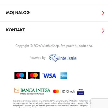
MOJ NALOG
KONTAKT
Copyright © 2026 Wurth eShop. Sva prava su zadržana.
Powered by
Sve cene na ovom sajtu iskazane su u dinarima. PDV je uračunat u cenu. Wurth Srbija maksimalno koristi
sve svoje resurse da Vam svi proizvodi na ovom sajtu budu prikazani sa ispravnim nazivima specifikacija,
fotografijama i cenama. Ipak, ne možemo garantovati da su sve navedene informacije i fotografije