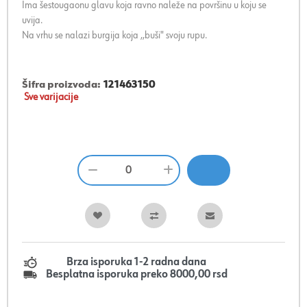
Ima šestougaonu glavu koja ravno naleže na površinu u koju se
uvija.
Na vrhu se nalazi burgija koja ,,buši" svoju rupu.
Šifra proizvoda:
121463150
Sve varijacije
Brza isporuka 1-2 radna dana
Besplatna isporuka preko 8000,00 rsd