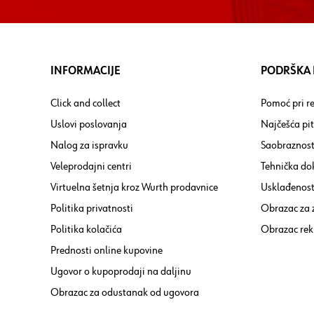
INFORMACIJE
PODRŠKA I
Click and collect
Pomoć pri re
Uslovi poslovanja
Najčešća pi
Nalog za ispravku
Saobraznost
Veleprodajni centri
Tehnička do
Virtuelna šetnja kroz Wurth prodavnice
Usklađenost 
Politika privatnosti
Obrazac za
Politika kolačića
Obrazac rek
Prednosti online kupovine
Ugovor o kupoprodaji na daljinu
Obrazac za odustanak od ugovora