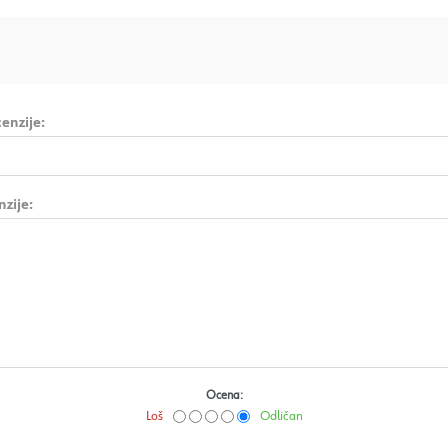
enzije:
nzije:
Ocena:
Loš
Odličan