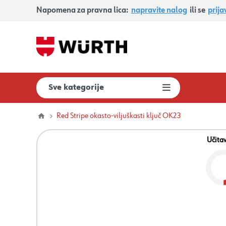
Napomena za pravna lica:
napravite nalog
ili se
prija
Sve kategorije
Red Stripe okasto-viljuškasti ključ OK23
Učita