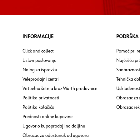
INFORMACIJE
PODRŠKA I
Click and collect
Pomoć pri re
Uslovi poslovanja
Najčešća pi
Nalog za ispravku
Saobraznost
Veleprodajni centri
Tehnička do
Virtuelna šetnja kroz Wurth prodavnice
Usklađenost 
Politika privatnosti
Obrazac za
Politika kolačića
Obrazac rek
Prednosti online kupovine
Ugovor o kupoprodaji na daljinu
Obrazac za odustanak od ugovora