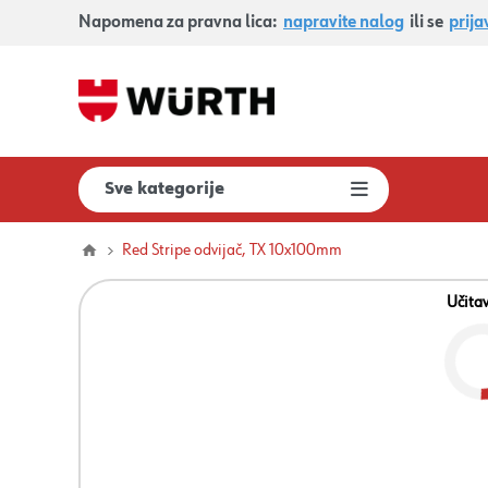
Napomena za pravna lica:
napravite nalog
ili se
prija
Sve kategorije
Red Stripe odvijač, TX 10x100mm
Učita