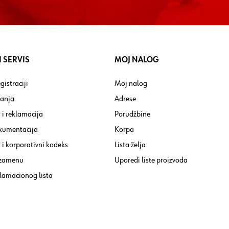
 SERVIS
MOJ NALOG
gistraciji
Moj nalog
tanja
Adrese
 i reklamacija
Porudžbine
kumentacija
Korpa
i korporativni kodeks
Lista želja
 zamenu
Uporedi liste proizvoda
lamacionog lista