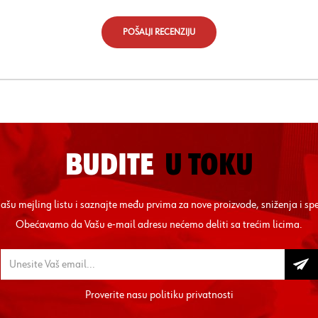
POŠALJI RECENZIJU
BUDITE
U TOKU
 našu mejling listu i saznajte među prvima za nove proizvode, sniženja i sp
Obećavamo da Vašu e-mail adresu nećemo deliti sa trećim licima.
Proverite nasu
politiku privatnosti