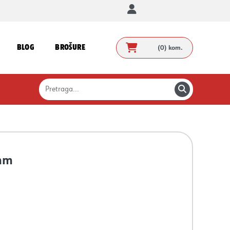
BLOG
BROŠURE
(0)
kom.
0mm