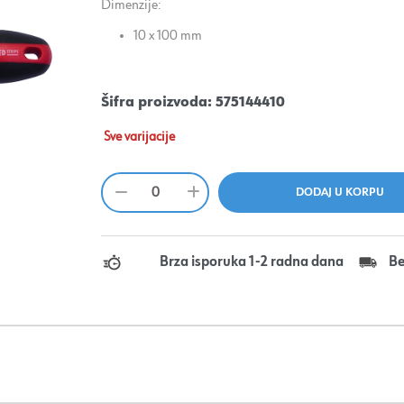
Dimenzije:
10 x 100 mm
Šifra proizvoda:
575144410
Sve varijacije
Brza isporuka 1-2 radna dana
Be