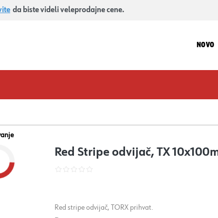
vite
da biste videli veleprodajne cene.
NOVO
vanje
Red Stripe odvijač, TX 10x10
Red stripe odvijač, TORX prihvat.