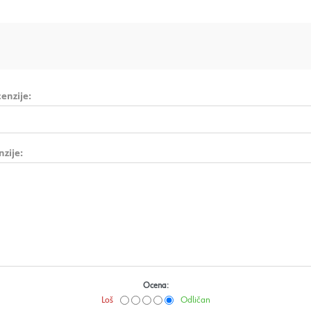
enzije:
nzije:
Ocena:
Loš
Odličan