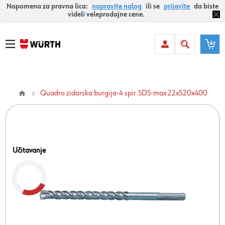
Napomena za pravna lica:
napravite nalog
ili se
prijavite
da biste
videli veleprodajne cene.
Quadro zidarska burgija-4 spir.SDS-max 22x520x400
Učitavanje