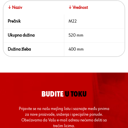
↓ Naziv
↓ Vrednost
Prečnik
M22
Ukupna dužina
520 mm
Dužina žleba
400 mm
BUDITE
U TOKU
Prijavite se na našu mejling listu i saznajte među prvima
za nove proizvode, sniženja i specijalne ponude.
Obećavamo da Vašu e-mail adresu nećemo deliti sa
trećim licima.