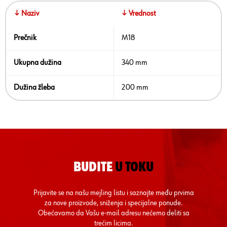
↓ Naziv
↓ Vrednost
Prečnik
M18
Ukupna dužina
340 mm
Dužina žleba
200 mm
BUDITE
U TOKU
Prijavite se na našu mejling listu i saznajte među prvima
za nove proizvode, sniženja i specijalne ponude.
Obećavamo da Vašu e-mail adresu nećemo deliti sa
trećim licima.