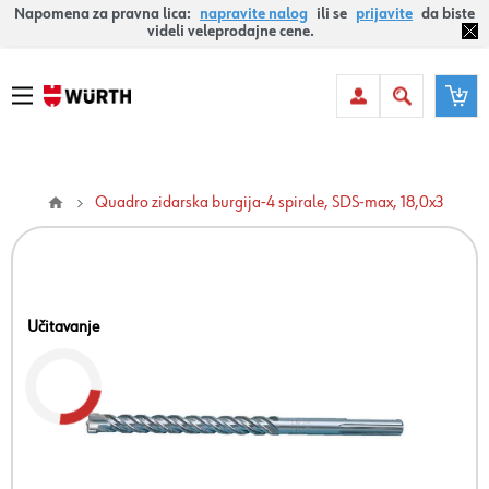
Napomena za pravna lica:
napravite nalog
ili se
prijavite
da biste
videli veleprodajne cene.
Quadro zidarska burgija-4 spirale, SDS-max, 18,0x3
Učitavanje