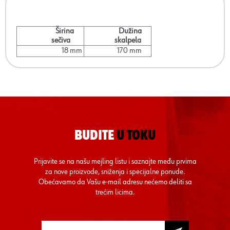
Širina
Dužina
sečiva
skalpela
18 mm
170 mm
BUDITE
U TOKU
Prijavite se na našu mejling listu i saznajte među prvima
za nove proizvode, sniženja i specijalne ponude.
Obećavamo da Vašu e-mail adresu nećemo deliti sa
trećim licima.