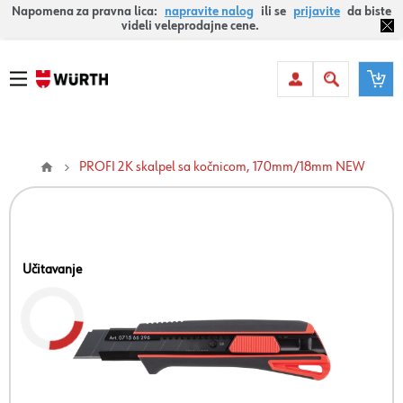
Napomena za pravna lica:
napravite nalog
ili se
prijavite
da biste
videli veleprodajne cene.
PROFI 2K skalpel sa kočnicom, 170mm/18mm NEW
Učitavanje