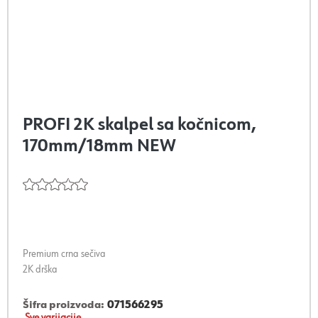
PROFI 2K skalpel sa kočnicom,
170mm/18mm NEW
Premium crna sečiva
2K drška
Šifra proizvoda:
071566295