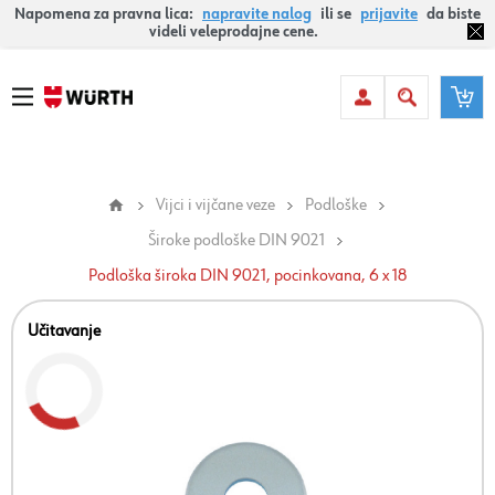
Napomena za pravna lica:
napravite nalog
ili se
prijavite
da biste
videli veleprodajne cene.
Vijci i vijčane veze
Podloške
Široke podloške DIN 9021
Podloška široka DIN 9021, pocinkovana, 6 x 18
Učitavanje