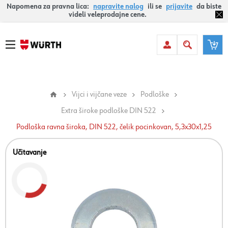
Napomena za pravna lica:
napravite nalog
ili se
prijavite
da biste
videli veleprodajne cene.
Vijci i vijčane veze
Podloške
Extra široke podloške DIN 522
Podloška ravna široka, DIN 522, čelik pocinkovan, 5,3x30x1,25
Učitavanje