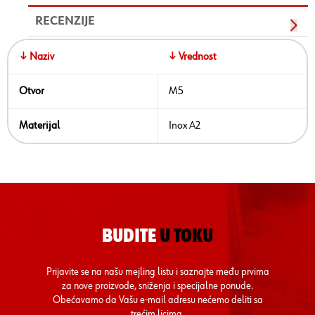
RECENZIJE
↓ Naziv
↓ Vrednost
Otvor
M5
Materijal
Inox A2
BUDITE
U TOKU
Prijavite se na našu mejling listu i saznajte među prvima
za nove proizvode, sniženja i specijalne ponude.
Obećavamo da Vašu e-mail adresu nećemo deliti sa
trećim licima.