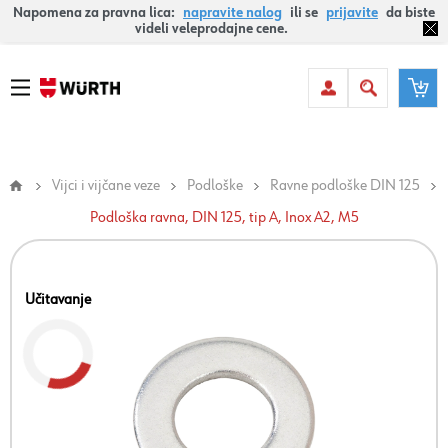
Napomena za pravna lica:
napravite nalog
ili se
prijavite
da biste
videli veleprodajne cene.
Vijci i vijčane veze
Podloške
Ravne podloške DIN 125
Podloška ravna, DIN 125, tip A, Inox A2, M5
Učitavanje