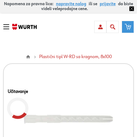
Napomena za pravna lica:
napravite nalog
ili se
prijavite
da biste
videli veleprodajne cene.
Plastični tipl W-RD sa kragnom, 8x100
Učitavanje