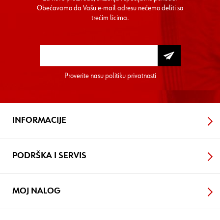
Obećavamo da Vašu e-mail adresu nećemo deliti sa
trećim licima.
Proverite nasu
politiku privatnosti
INFORMACIJE
PODRŠKA I SERVIS
MOJ NALOG