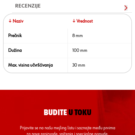
RECENZIJE
↓ Naziv
↓ Vrednost
Prečnik
8 mm
Dužina
100 mm
Max. visina učvršćivanja
30 mm
BUDITE
U TOKU
Prijavite se na našu mejling listu i saznajte među prvima
za nove proizvode, sniženja i specijalne ponude.