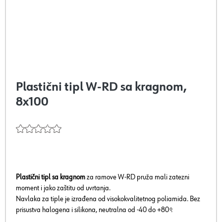
Plastični tipl W-RD sa kragnom,
8x100
Plastični tipl sa kragnom
za ramove W-RD pruža mali zatezni
moment i jako zaštitu od uvrtanja.
Navlaka za tiple je izrađena od visokokvalitetnog poliamida. Bez
prisustva halogena i silikona, neutralna od -40 do +80 ͦ.