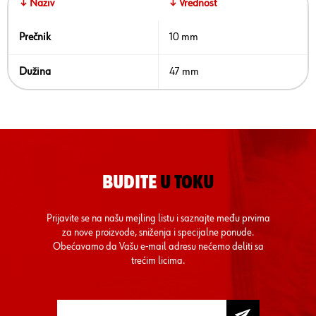
↓ Naziv
↓ Vrednost
Prečnik
10 mm
Dužina
47 mm
BUDITE
U TOKU
Prijavite se na našu mejling listu i saznajte među prvima
za nove proizvode, sniženja i specijalne ponude.
Obećavamo da Vašu e-mail adresu nećemo deliti sa
trećim licima.