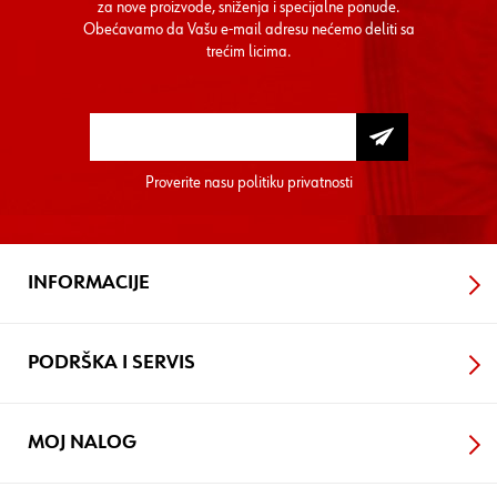
za nove proizvode, sniženja i specijalne ponude.
Obećavamo da Vašu e-mail adresu nećemo deliti sa
trećim licima.
Proverite nasu
politiku privatnosti
INFORMACIJE
PODRŠKA I SERVIS
MOJ NALOG