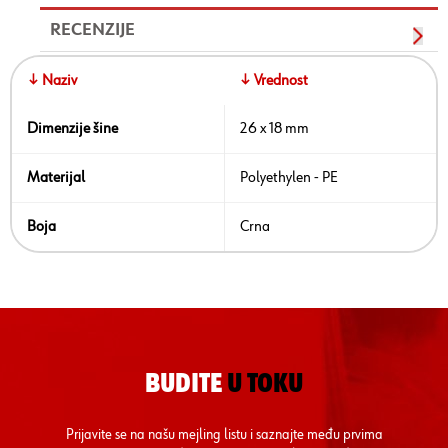
RECENZIJE
↓ Naziv
↓ Vrednost
Dimenzije šine
26 x 18 mm
Materijal
Polyethylen - PE
Boja
Crna
BUDITE
U TOKU
Prijavite se na našu mejling listu i saznajte među prvima