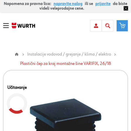
Napomena za pravna lica:
napravite nalog
ili se
prijavite
da biste
videli veleprodajne cene.
Instalacije vodovod / grejanje / klima / elektro
Plastični čep za kraj montažne šine VARIFIX, 26/18
Učitavanje