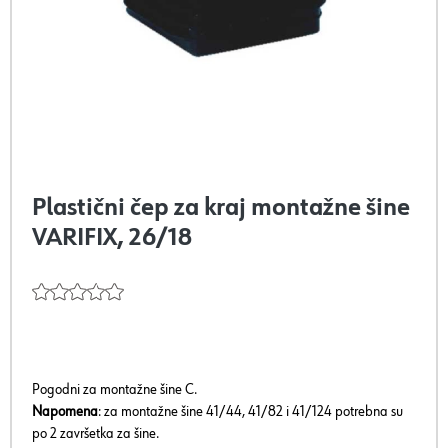
Plastični čep za kraj montažne šine
VARIFIX, 26/18
Pogodni za montažne šine C.
Napomena
: za montažne šine 41/44, 41/82 i 41/124 potrebna su
po 2 završetka za šine.