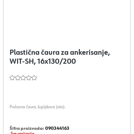
Plastična čaura za ankerisanje,
WIT-SH, 16x130/200
Prolazna čaura, šupljikava (sito).
Šifra proizvoda:
090344163