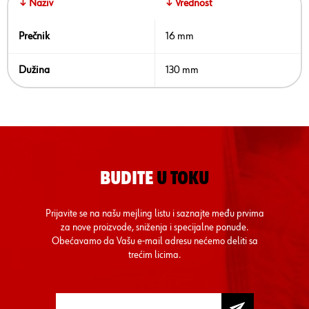
↓ Naziv
↓ Vrednost
Prečnik
16 mm
Dužina
130 mm
BUDITE
U TOKU
Prijavite se na našu mejling listu i saznajte među prvima
za nove proizvode, sniženja i specijalne ponude.
Obećavamo da Vašu e-mail adresu nećemo deliti sa
trećim licima.