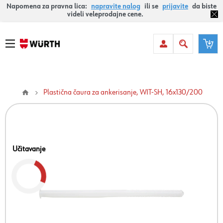
Napomena za pravna lica:
napravite nalog
ili se
prijavite
da biste
videli veleprodajne cene.
Plastična čaura za ankerisanje, WIT-SH, 16x130/200
Učitavanje