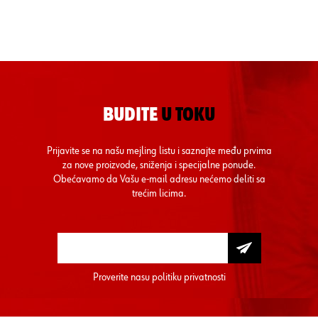
BUDITE
U TOKU
Prijavite se na našu mejling listu i saznajte među prvima
za nove proizvode, sniženja i specijalne ponude.
Obećavamo da Vašu e-mail adresu nećemo deliti sa
trećim licima.
Proverite nasu
politiku privatnosti