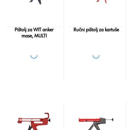
Pištolj za WIT anker
Ručni pištolj za kartuše
mase, MULTI