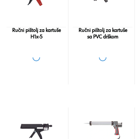
Ručni pištolj za kartuše
Ručni pištolj za kartuše
H1x-5
sa PVC drškom