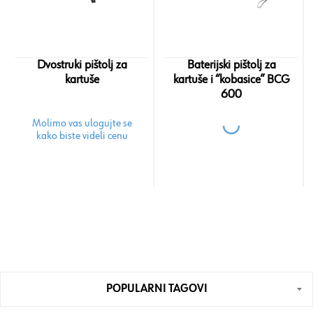
Dvostruki pištolj za
Baterijski pištolj za
kartuše
kartuše i “kobasice” BCG
600
Molimo vas ulogujte se
kako biste videli cenu
POPULARNI TAGOVI