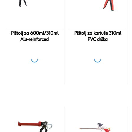
Pištolj za 600ml/310ml
Pištolj za kartuše 310ml
Alu-reinforced
PVC drška