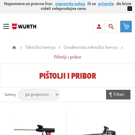
Napomena za pravna lica:
napravite nalog
ili se
prijavite
da biste
videli veleprodajne cene.
Tehnička hemija
Građevinska tehnička hemija
Pištolji i pribor
PIŠTOLJI I PRIBOR
Filteri
Sortiraj