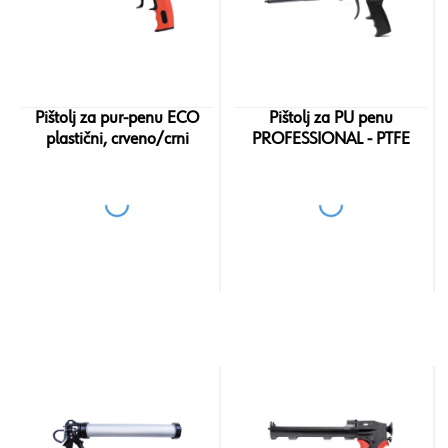
Pištolj za pur-penu ECO
Pištolj za PU penu
plastični, crveno/crni
PROFESSIONAL - PTFE