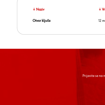
↓ Naziv
↓ Vr
Otvor ključa
12 
Prijavite se na