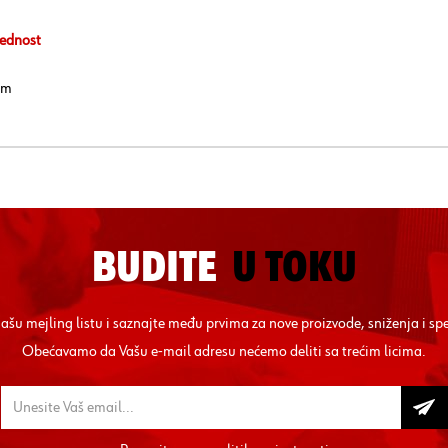
ednost
mm
BUDITE
U TOKU
 našu mejling listu i saznajte među prvima za nove proizvode, sniženja i sp
Obećavamo da Vašu e-mail adresu nećemo deliti sa trećim licima.