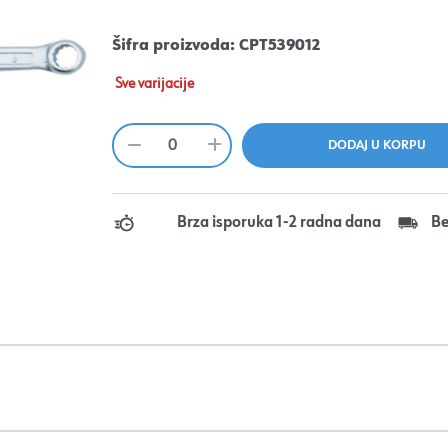
Šifra proizvoda:
CPT539012
Sve varijacije
Brza isporuka 1-2 radna dana
Be